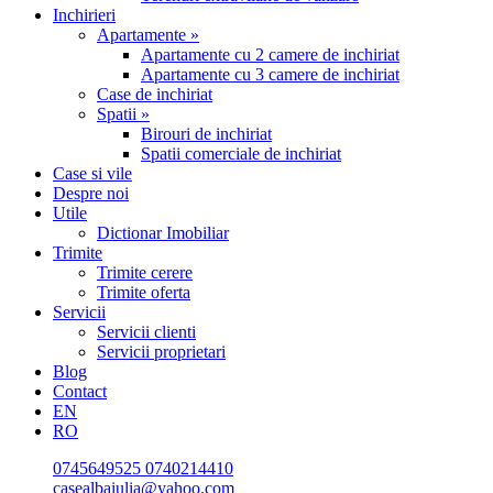
Inchirieri
Apartamente »
Apartamente cu 2 camere de inchiriat
Apartamente cu 3 camere de inchiriat
Case de inchiriat
Spatii »
Birouri de inchiriat
Spatii comerciale de inchiriat
Case si vile
Despre noi
Utile
Dictionar Imobiliar
Trimite
Trimite cerere
Trimite oferta
Servicii
Servicii clienti
Servicii proprietari
Blog
Contact
EN
RO
0745649525
0740214410
casealbaiulia@yahoo.com