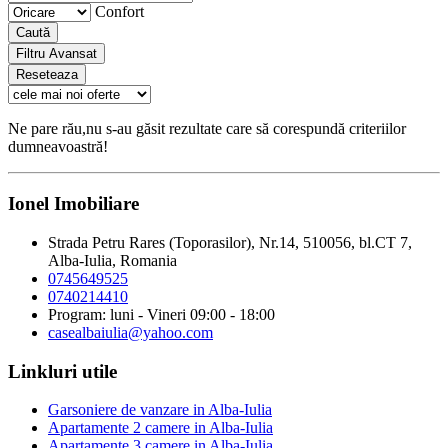
Confort
Caută
Filtru Avansat
Reseteaza
Ne pare rău,nu s-au găsit rezultate care să corespundă criteriilor
dumneavoastră!
Ionel Imobiliare
Strada Petru Rares (Toporasilor), Nr.14, 510056, bl.CT 7,
Alba-Iulia, Romania
0745649525
0740214410
Program: luni - Vineri 09:00 - 18:00
casealbaiulia@yahoo.com
Linkluri utile
Garsoniere de vanzare in Alba-Iulia
Apartamente 2 camere in Alba-Iulia
Apartamente 3 camere in Alba-Iulia