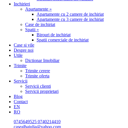
Inchirieri
Apartamente »
Apartamente cu 2 camere de inchiriat
Apartamente cu 3 camere de inchiriat
Case de inchiriat
Spatii »
Birouri de inchiriat
Spatii comerciale de inchiriat
Case si vile
Despre noi
Utile
Dictionar Imobiliar
Trimite
Trimite cerere
Trimite oferta
Servicii
Servicii clienti
Servicii proprietari
Blog
Contact
EN
RO
0745649525
0740214410
casealbaiulia@yahoo.com