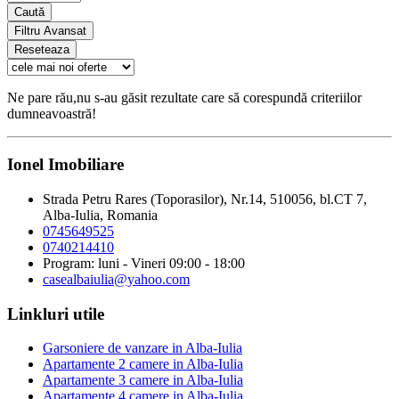
Caută
Filtru Avansat
Reseteaza
Ne pare rău,nu s-au găsit rezultate care să corespundă criteriilor
dumneavoastră!
Ionel Imobiliare
Strada Petru Rares (Toporasilor), Nr.14, 510056, bl.CT 7,
Alba-Iulia, Romania
0745649525
0740214410
Program: luni - Vineri 09:00 - 18:00
casealbaiulia@yahoo.com
Linkluri utile
Garsoniere de vanzare in Alba-Iulia
Apartamente 2 camere in Alba-Iulia
Apartamente 3 camere in Alba-Iulia
Apartamente 4 camere in Alba-Iulia