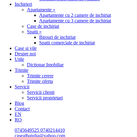
Inchirieri
Apartamente »
Apartamente cu 2 camere de inchiriat
Apartamente cu 3 camere de inchiriat
Case de inchiriat
Spatii »
Birouri de inchiriat
Spatii comerciale de inchiriat
Case si vile
Despre noi
Utile
Dictionar Imobiliar
Trimite
Trimite cerere
Trimite oferta
Servicii
Servicii clienti
Servicii proprietari
Blog
Contact
EN
RO
0745649525
0740214410
casealbaiulia@yahoo.com