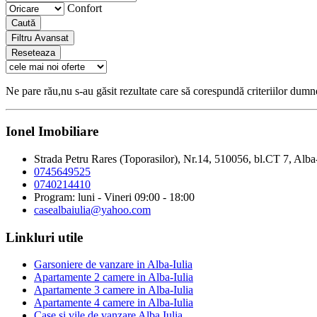
Confort
Caută
Filtru Avansat
Reseteaza
Ne pare rău,nu s-au găsit rezultate care să corespundă criteriilor dum
Ionel Imobiliare
Strada Petru Rares (Toporasilor), Nr.14, 510056, bl.CT 7, Alba
0745649525
0740214410
Program: luni - Vineri 09:00 - 18:00
casealbaiulia@yahoo.com
Linkluri utile
Garsoniere de vanzare in Alba-Iulia
Apartamente 2 camere in Alba-Iulia
Apartamente 3 camere in Alba-Iulia
Apartamente 4 camere in Alba-Iulia
Case si vile de vanzare Alba Iulia