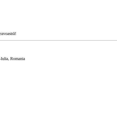
neavoastră!
-Iulia, Romania