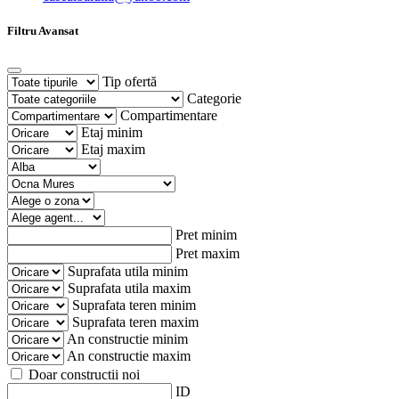
Filtru Avansat
Tip ofertă
Categorie
Compartimentare
Etaj minim
Etaj maxim
Pret minim
Pret maxim
Suprafata utila minim
Suprafata utila maxim
Suprafata teren minim
Suprafata teren maxim
An constructie minim
An constructie maxim
Doar constructii noi
ID