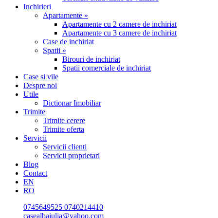
Inchirieri
Apartamente »
Apartamente cu 2 camere de inchiriat
Apartamente cu 3 camere de inchiriat
Case de inchiriat
Spatii »
Birouri de inchiriat
Spatii comerciale de inchiriat
Case si vile
Despre noi
Utile
Dictionar Imobiliar
Trimite
Trimite cerere
Trimite oferta
Servicii
Servicii clienti
Servicii proprietari
Blog
Contact
EN
RO
0745649525
0740214410
casealbaiulia@yahoo.com