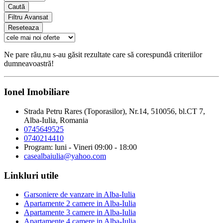
Caută
Filtru Avansat
Reseteaza
Ne pare rău,nu s-au găsit rezultate care să corespundă criteriilor
dumneavoastră!
Ionel Imobiliare
Strada Petru Rares (Toporasilor), Nr.14, 510056, bl.CT 7,
Alba-Iulia, Romania
0745649525
0740214410
Program: luni - Vineri 09:00 - 18:00
casealbaiulia@yahoo.com
Linkluri utile
Garsoniere de vanzare in Alba-Iulia
Apartamente 2 camere in Alba-Iulia
Apartamente 3 camere in Alba-Iulia
Apartamente 4 camere in Alba-Iulia