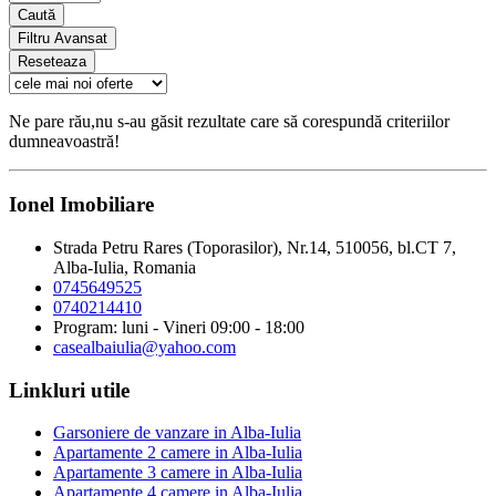
Caută
Filtru Avansat
Reseteaza
Ne pare rău,nu s-au găsit rezultate care să corespundă criteriilor
dumneavoastră!
Ionel Imobiliare
Strada Petru Rares (Toporasilor), Nr.14, 510056, bl.CT 7,
Alba-Iulia, Romania
0745649525
0740214410
Program: luni - Vineri 09:00 - 18:00
casealbaiulia@yahoo.com
Linkluri utile
Garsoniere de vanzare in Alba-Iulia
Apartamente 2 camere in Alba-Iulia
Apartamente 3 camere in Alba-Iulia
Apartamente 4 camere in Alba-Iulia