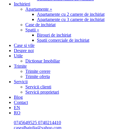
Inchirieri
Apartamente »
Apartamente cu 2 camere de inchiriat
Apartamente cu 3 camere de inchiriat
Case de inchiriat
Spatii »
Birouri de inchiriat
Spatii comerciale de inchiriat
Case si vile
Despre noi
Utile
Dictionar Imobiliar
Trimite
Trimite cerere
Trimite oferta
Servicii
Servicii clienti
Servicii proprietari
Blog
Contact
EN
RO
0745649525
0740214410
casealbaiulia@yahoo.com