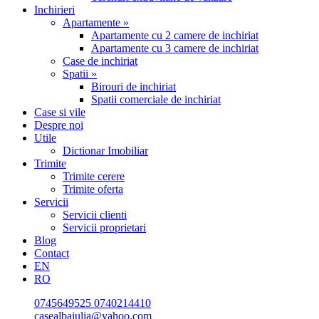
Inchirieri
Apartamente »
Apartamente cu 2 camere de inchiriat
Apartamente cu 3 camere de inchiriat
Case de inchiriat
Spatii »
Birouri de inchiriat
Spatii comerciale de inchiriat
Case si vile
Despre noi
Utile
Dictionar Imobiliar
Trimite
Trimite cerere
Trimite oferta
Servicii
Servicii clienti
Servicii proprietari
Blog
Contact
EN
RO
0745649525
0740214410
casealbaiulia@yahoo.com