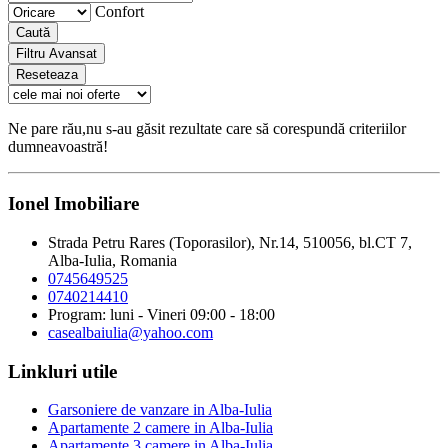
Confort
Caută
Filtru Avansat
Reseteaza
Ne pare rău,nu s-au găsit rezultate care să corespundă criteriilor
dumneavoastră!
Ionel Imobiliare
Strada Petru Rares (Toporasilor), Nr.14, 510056, bl.CT 7,
Alba-Iulia, Romania
0745649525
0740214410
Program: luni - Vineri 09:00 - 18:00
casealbaiulia@yahoo.com
Linkluri utile
Garsoniere de vanzare in Alba-Iulia
Apartamente 2 camere in Alba-Iulia
Apartamente 3 camere in Alba-Iulia