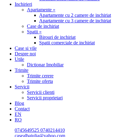
Inchirieri
Apartamente »
Apartamente cu 2 camere de inchiriat
Apartamente cu 3 camere de inchiriat
Case de inchiriat
Spatii »
Birouri de inchiriat
Spatii comerciale de inchiriat
Case si vile
Despre noi
Utile
Dictionar Imobiliar
Trimite
Trimite cerere
Trimite oferta
Servicii
Servicii clienti
Servicii proprietari
Blog
Contact
EN
RO
0745649525
0740214410
casealbaiulia@yahoo.com