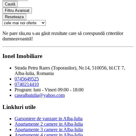
Caută
Filtru Avansat
Reseteaza
Ne pare rău,nu s-au găsit rezultate care să corespundă criteriilor
dumneavoastră!
Ionel Imobiliare
Strada Petru Rares (Toporasilor), Nr.14, 510056, bl.CT 7,
Alba-Iulia, Romania
0745649525
0740214410
Program: luni - Vineri 09:00 - 18:00
casealbaiulia@yahoo.com
Linkluri utile
Garsoniere de vanzare in Alba-Iulia
Apartamente 2 camere in Alba-Iulia
Apartamente 3 camere in Alba-Iulia
Apartamente 4 camere in Alba-Iulia