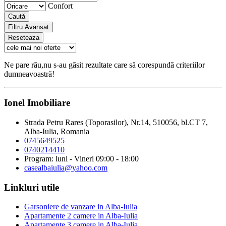
Confort
Caută
Filtru Avansat
Reseteaza
Ne pare rău,nu s-au găsit rezultate care să corespundă criteriilor
dumneavoastră!
Ionel Imobiliare
Strada Petru Rares (Toporasilor), Nr.14, 510056, bl.CT 7,
Alba-Iulia, Romania
0745649525
0740214410
Program: luni - Vineri 09:00 - 18:00
casealbaiulia@yahoo.com
Linkluri utile
Garsoniere de vanzare in Alba-Iulia
Apartamente 2 camere in Alba-Iulia
Apartamente 3 camere in Alba-Iulia