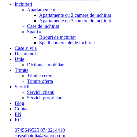
Inchirieri
Apartamente »
Apartamente cu 2 camere de inchiriat
Apartamente cu 3 camere de inchiriat
Case de inchiriat
Spatii »
Birouri de inchiriat
Spatii comerciale de inchiriat
Case si vile
Despre noi
Utile
Dictionar Imobiliar
Trimite
Trimite cerere
Trimite oferta
Servicii
Servicii clienti
Servicii proprietari
Blog
Contact
EN
RO
0745649525
0740214410
casealbaiulia@yahoo.com