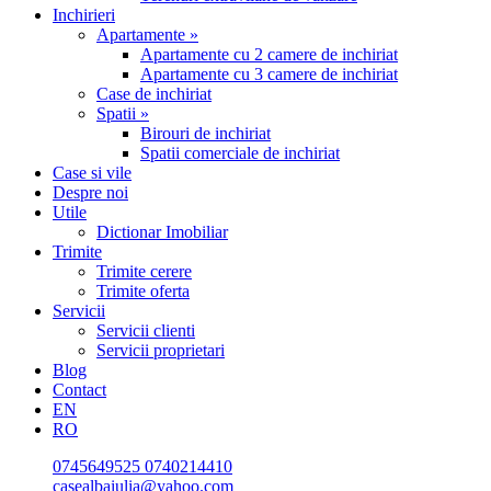
Inchirieri
Apartamente »
Apartamente cu 2 camere de inchiriat
Apartamente cu 3 camere de inchiriat
Case de inchiriat
Spatii »
Birouri de inchiriat
Spatii comerciale de inchiriat
Case si vile
Despre noi
Utile
Dictionar Imobiliar
Trimite
Trimite cerere
Trimite oferta
Servicii
Servicii clienti
Servicii proprietari
Blog
Contact
EN
RO
0745649525
0740214410
casealbaiulia@yahoo.com