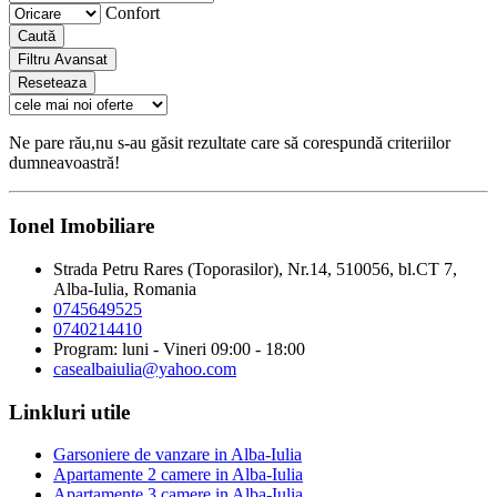
Confort
Caută
Filtru Avansat
Reseteaza
Ne pare rău,nu s-au găsit rezultate care să corespundă criteriilor
dumneavoastră!
Ionel Imobiliare
Strada Petru Rares (Toporasilor), Nr.14, 510056, bl.CT 7,
Alba-Iulia, Romania
0745649525
0740214410
Program: luni - Vineri 09:00 - 18:00
casealbaiulia@yahoo.com
Linkluri utile
Garsoniere de vanzare in Alba-Iulia
Apartamente 2 camere in Alba-Iulia
Apartamente 3 camere in Alba-Iulia