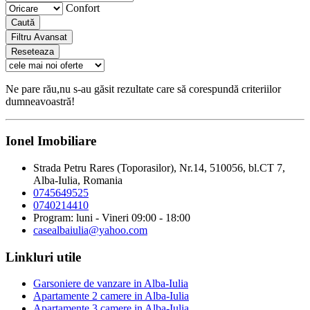
Confort
Caută
Filtru Avansat
Reseteaza
Ne pare rău,nu s-au găsit rezultate care să corespundă criteriilor
dumneavoastră!
Ionel Imobiliare
Strada Petru Rares (Toporasilor), Nr.14, 510056, bl.CT 7,
Alba-Iulia, Romania
0745649525
0740214410
Program: luni - Vineri 09:00 - 18:00
casealbaiulia@yahoo.com
Linkluri utile
Garsoniere de vanzare in Alba-Iulia
Apartamente 2 camere in Alba-Iulia
Apartamente 3 camere in Alba-Iulia