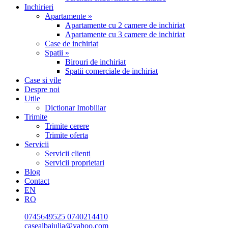
Inchirieri
Apartamente »
Apartamente cu 2 camere de inchiriat
Apartamente cu 3 camere de inchiriat
Case de inchiriat
Spatii »
Birouri de inchiriat
Spatii comerciale de inchiriat
Case si vile
Despre noi
Utile
Dictionar Imobiliar
Trimite
Trimite cerere
Trimite oferta
Servicii
Servicii clienti
Servicii proprietari
Blog
Contact
EN
RO
0745649525
0740214410
casealbaiulia@yahoo.com