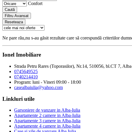
Confort
Caută
Filtru Avansat
Reseteaza
Ne pare rău,nu s-au găsit rezultate care să corespundă criteriilor dum
Ionel Imobiliare
Strada Petru Rares (Toporasilor), Nr.14, 510056, bl.CT 7, Alba
0745649525
0740214410
Program: luni - Vineri 09:00 - 18:00
casealbaiulia@yahoo.com
Linkluri utile
Garsoniere de vanzare in Alba-Iulia
Apartamente 2 camere in Alba-Iulia
Apartamente 3 camere in Alba-Iulia
Apartamente 4 camere in Alba-Iulia
Case si vile de vanzare Alba Iulia