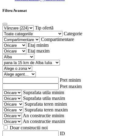
Filtru Avansat
Tip ofertă
Categorie
Compartimentare
Etaj minim
Etaj maxim
Pret minim
Pret maxim
Suprafata utila minim
Suprafata utila maxim
Suprafata teren minim
Suprafata teren maxim
An constructie minim
An constructie maxim
Doar constructii noi
ID