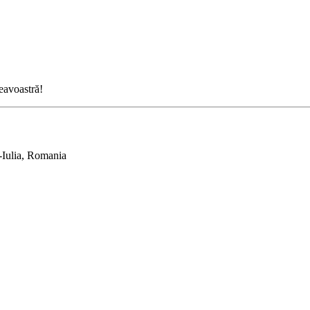
neavoastră!
-Iulia, Romania