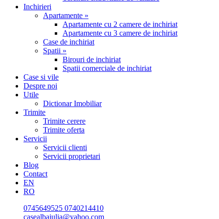
Inchirieri
Apartamente »
Apartamente cu 2 camere de inchiriat
Apartamente cu 3 camere de inchiriat
Case de inchiriat
Spatii »
Birouri de inchiriat
Spatii comerciale de inchiriat
Case si vile
Despre noi
Utile
Dictionar Imobiliar
Trimite
Trimite cerere
Trimite oferta
Servicii
Servicii clienti
Servicii proprietari
Blog
Contact
EN
RO
0745649525
0740214410
casealbaiulia@yahoo.com