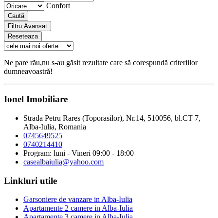
Confort
Caută
Filtru Avansat
Reseteaza
Ne pare rău,nu s-au găsit rezultate care să corespundă criteriilor
dumneavoastră!
Ionel Imobiliare
Strada Petru Rares (Toporasilor), Nr.14, 510056, bl.CT 7,
Alba-Iulia, Romania
0745649525
0740214410
Program: luni - Vineri 09:00 - 18:00
casealbaiulia@yahoo.com
Linkluri utile
Garsoniere de vanzare in Alba-Iulia
Apartamente 2 camere in Alba-Iulia
Apartamente 3 camere in Alba-Iulia