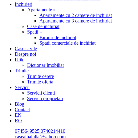
Inchirieri
Apartamente »
Apartamente cu 2 camere de inchiriat
Apartamente cu 3 camere de inchiriat
Case de inchiriat
Spatii »
Birouri de inchiriat
Spatii comerciale de inchiriat
Case si vile
Despre noi
Utile
Dictionar Imobiliar
Trimite
Trimite cerere
Trimite oferta
Servicii
Servicii clienti
Servicii proprietari
Blog
Contact
EN
RO
0745649525
0740214410
casealbaiulia@yahoo.com