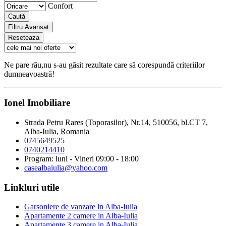
Confort
Caută
Filtru Avansat
Reseteaza
Ne pare rău,nu s-au găsit rezultate care să corespundă criteriilor
dumneavoastră!
Ionel Imobiliare
Strada Petru Rares (Toporasilor), Nr.14, 510056, bl.CT 7,
Alba-Iulia, Romania
0745649525
0740214410
Program: luni - Vineri 09:00 - 18:00
casealbaiulia@yahoo.com
Linkluri utile
Garsoniere de vanzare in Alba-Iulia
Apartamente 2 camere in Alba-Iulia
Apartamente 3 camere in Alba-Iulia