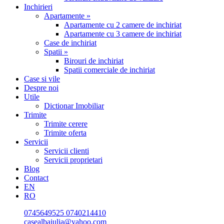
Inchirieri
Apartamente »
Apartamente cu 2 camere de inchiriat
Apartamente cu 3 camere de inchiriat
Case de inchiriat
Spatii »
Birouri de inchiriat
Spatii comerciale de inchiriat
Case si vile
Despre noi
Utile
Dictionar Imobiliar
Trimite
Trimite cerere
Trimite oferta
Servicii
Servicii clienti
Servicii proprietari
Blog
Contact
EN
RO
0745649525
0740214410
casealbaiulia@yahoo.com