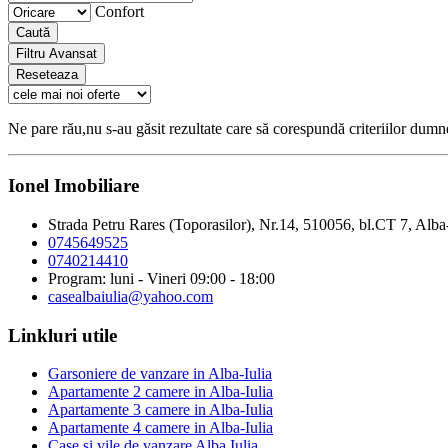
Confort
Caută
Filtru Avansat
Reseteaza
Ne pare rău,nu s-au găsit rezultate care să corespundă criteriilor dum
Ionel Imobiliare
Strada Petru Rares (Toporasilor), Nr.14, 510056, bl.CT 7, Alba
0745649525
0740214410
Program: luni - Vineri 09:00 - 18:00
casealbaiulia@yahoo.com
Linkluri utile
Garsoniere de vanzare in Alba-Iulia
Apartamente 2 camere in Alba-Iulia
Apartamente 3 camere in Alba-Iulia
Apartamente 4 camere in Alba-Iulia
Case si vile de vanzare Alba Iulia