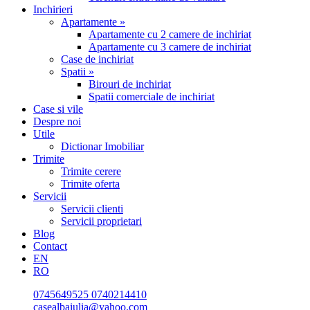
Inchirieri
Apartamente »
Apartamente cu 2 camere de inchiriat
Apartamente cu 3 camere de inchiriat
Case de inchiriat
Spatii »
Birouri de inchiriat
Spatii comerciale de inchiriat
Case si vile
Despre noi
Utile
Dictionar Imobiliar
Trimite
Trimite cerere
Trimite oferta
Servicii
Servicii clienti
Servicii proprietari
Blog
Contact
EN
RO
0745649525
0740214410
casealbaiulia@yahoo.com