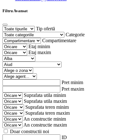
Filtru Avansat
Tip ofertă
Categorie
Compartimentare
Etaj minim
Etaj maxim
Pret minim
Pret maxim
Suprafata utila minim
Suprafata utila maxim
Suprafata teren minim
Suprafata teren maxim
An constructie minim
An constructie maxim
Doar constructii noi
ID