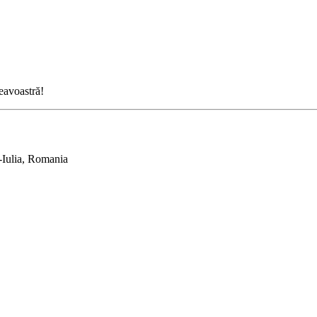
neavoastră!
-Iulia, Romania