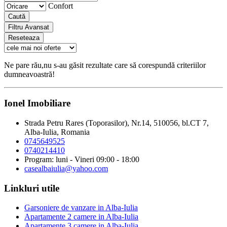
Confort
Caută
Filtru Avansat
Reseteaza
Ne pare rău,nu s-au găsit rezultate care să corespundă criteriilor
dumneavoastră!
Ionel Imobiliare
Strada Petru Rares (Toporasilor), Nr.14, 510056, bl.CT 7,
Alba-Iulia, Romania
0745649525
0740214410
Program: luni - Vineri 09:00 - 18:00
casealbaiulia@yahoo.com
Linkluri utile
Garsoniere de vanzare in Alba-Iulia
Apartamente 2 camere in Alba-Iulia
Apartamente 3 camere in Alba-Iulia