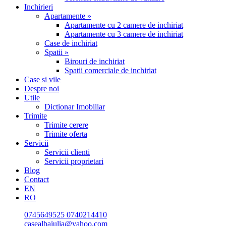
Inchirieri
Apartamente »
Apartamente cu 2 camere de inchiriat
Apartamente cu 3 camere de inchiriat
Case de inchiriat
Spatii »
Birouri de inchiriat
Spatii comerciale de inchiriat
Case si vile
Despre noi
Utile
Dictionar Imobiliar
Trimite
Trimite cerere
Trimite oferta
Servicii
Servicii clienti
Servicii proprietari
Blog
Contact
EN
RO
0745649525
0740214410
casealbaiulia@yahoo.com