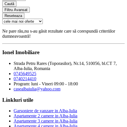
Caută
Filtru Avansat
Reseteaza
Ne pare rău,nu s-au găsit rezultate care să corespundă criteriilor
dumneavoastră!
Ionel Imobiliare
Strada Petru Rares (Toporasilor), Nr.14, 510056, bl.CT 7,
Alba-Iulia, Romania
0745649525
0740214410
Program: luni - Vineri 09:00 - 18:00
casealbaiulia@yahoo.com
Linkluri utile
Garsoniere de vanzare in Alba-Iulia
Apartamente 2 camere in Alba-Iulia
Apartamente 3 camere in Alba-Iulia
Apartamente 4 camere in Alba-Iulia