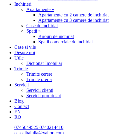
Inchirieri
Apartamente »
Apartamente cu 2 camere de inchiriat
Apartamente cu 3 camere de inchiriat
Case de inchiriat
Spatii »
Birouri de inchiriat
Spatii comerciale de inchiriat
Case si vile
Despre noi
Utile
Dictionar Imobiliar
Trimite
Trimite cerere
Trimite oferta
Servicii
Servicii clienti
Servicii proprietari
Blog
Contact
EN
RO
0745649525
0740214410
casealbaiulia@yahoo.com