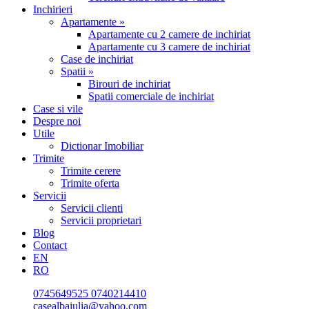
Inchirieri
Apartamente »
Apartamente cu 2 camere de inchiriat
Apartamente cu 3 camere de inchiriat
Case de inchiriat
Spatii »
Birouri de inchiriat
Spatii comerciale de inchiriat
Case si vile
Despre noi
Utile
Dictionar Imobiliar
Trimite
Trimite cerere
Trimite oferta
Servicii
Servicii clienti
Servicii proprietari
Blog
Contact
EN
RO
0745649525
0740214410
casealbaiulia@yahoo.com