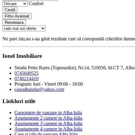
Confort
Caută
Filtru Avansat
Reseteaza
Ne pare rău,nu s-au găsit rezultate care să corespundă criteriilor dum
Ionel Imobiliare
Strada Petru Rares (Toporasilor), Nr.14, 510056, bl.CT 7, Alba
0745649525
0740214410
Program: luni - Vineri 09:00 - 18:00
casealbaiulia@yahoo.com
Linkluri utile
Garsoniere de vanzare in Alba-Iulia
Apartamente 2 camere in Alba-Iulia
Apartamente 3 camere in Alba-Iulia
Apartamente 4 camere in Alba-Iulia
Case si vile de vanzare Alba Iulia