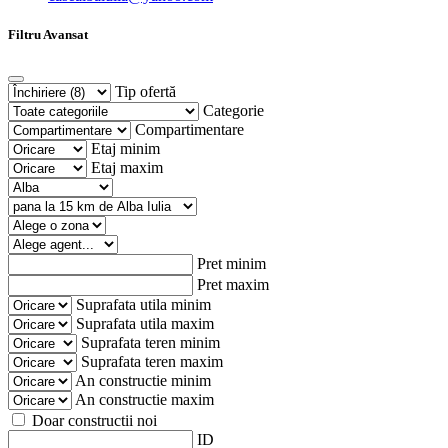
Filtru Avansat
Tip ofertă
Categorie
Compartimentare
Etaj minim
Etaj maxim
Pret minim
Pret maxim
Suprafata utila minim
Suprafata utila maxim
Suprafata teren minim
Suprafata teren maxim
An constructie minim
An constructie maxim
Doar constructii noi
ID