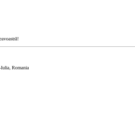
neavoastră!
-Iulia, Romania