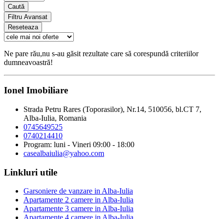
Caută
Filtru Avansat
Reseteaza
Ne pare rău,nu s-au găsit rezultate care să corespundă criteriilor
dumneavoastră!
Ionel Imobiliare
Strada Petru Rares (Toporasilor), Nr.14, 510056, bl.CT 7,
Alba-Iulia, Romania
0745649525
0740214410
Program: luni - Vineri 09:00 - 18:00
casealbaiulia@yahoo.com
Linkluri utile
Garsoniere de vanzare in Alba-Iulia
Apartamente 2 camere in Alba-Iulia
Apartamente 3 camere in Alba-Iulia
Apartamente 4 camere in Alba-Iulia