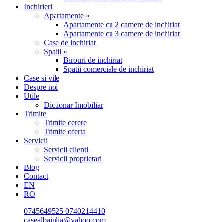
Inchirieri
Apartamente »
Apartamente cu 2 camere de inchiriat
Apartamente cu 3 camere de inchiriat
Case de inchiriat
Spatii »
Birouri de inchiriat
Spatii comerciale de inchiriat
Case si vile
Despre noi
Utile
Dictionar Imobiliar
Trimite
Trimite cerere
Trimite oferta
Servicii
Servicii clienti
Servicii proprietari
Blog
Contact
EN
RO
0745649525
0740214410
casealbaiulia@yahoo.com