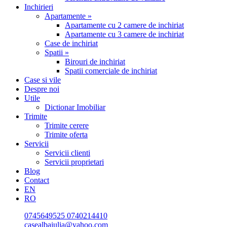
Inchirieri
Apartamente »
Apartamente cu 2 camere de inchiriat
Apartamente cu 3 camere de inchiriat
Case de inchiriat
Spatii »
Birouri de inchiriat
Spatii comerciale de inchiriat
Case si vile
Despre noi
Utile
Dictionar Imobiliar
Trimite
Trimite cerere
Trimite oferta
Servicii
Servicii clienti
Servicii proprietari
Blog
Contact
EN
RO
0745649525
0740214410
casealbaiulia@yahoo.com