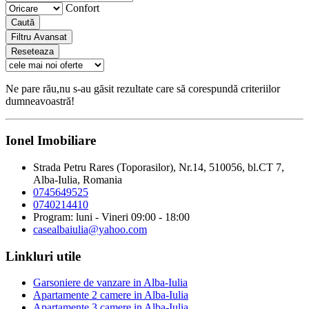
Confort
Caută
Filtru Avansat
Reseteaza
Ne pare rău,nu s-au găsit rezultate care să corespundă criteriilor
dumneavoastră!
Ionel Imobiliare
Strada Petru Rares (Toporasilor), Nr.14, 510056, bl.CT 7,
Alba-Iulia, Romania
0745649525
0740214410
Program: luni - Vineri 09:00 - 18:00
casealbaiulia@yahoo.com
Linkluri utile
Garsoniere de vanzare in Alba-Iulia
Apartamente 2 camere in Alba-Iulia
Apartamente 3 camere in Alba-Iulia