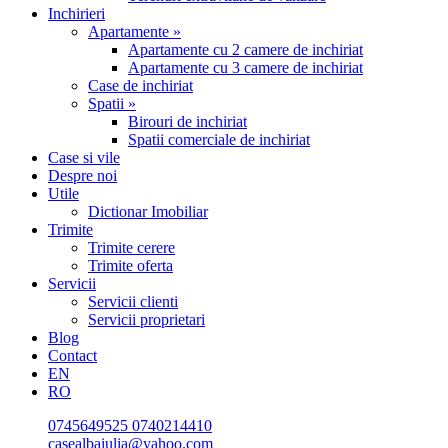
Inchirieri
Apartamente »
Apartamente cu 2 camere de inchiriat
Apartamente cu 3 camere de inchiriat
Case de inchiriat
Spatii »
Birouri de inchiriat
Spatii comerciale de inchiriat
Case si vile
Despre noi
Utile
Dictionar Imobiliar
Trimite
Trimite cerere
Trimite oferta
Servicii
Servicii clienti
Servicii proprietari
Blog
Contact
EN
RO
0745649525
0740214410
casealbaiulia@yahoo.com