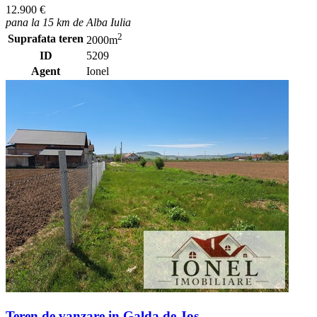
12.900 €
pana la 15 km de Alba Iulia
2
Suprafata teren
2000m
ID
5209
Agent
Ionel
Teren de vanzare in Galda de Jos