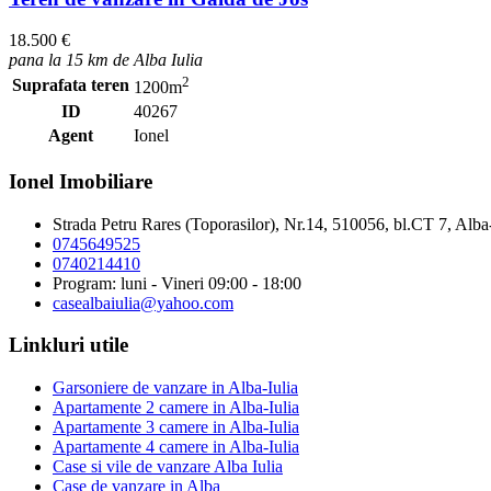
18.500 €
pana la 15 km de Alba Iulia
2
Suprafata teren
1200m
ID
40267
Agent
Ionel
Ionel Imobiliare
Strada Petru Rares (Toporasilor), Nr.14, 510056, bl.CT 7, Alba
0745649525
0740214410
Program: luni - Vineri 09:00 - 18:00
casealbaiulia@yahoo.com
Linkluri utile
Garsoniere de vanzare in Alba-Iulia
Apartamente 2 camere in Alba-Iulia
Apartamente 3 camere in Alba-Iulia
Apartamente 4 camere in Alba-Iulia
Case si vile de vanzare Alba Iulia
Case de vanzare in Alba