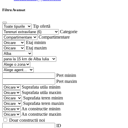
Filtru Avansat
Tip ofertă
Categorie
Compartimentare
Etaj minim
Etaj maxim
Pret minim
Pret maxim
Suprafata utila minim
Suprafata utila maxim
Suprafata teren minim
Suprafata teren maxim
An constructie minim
An constructie maxim
Doar constructii noi
ID