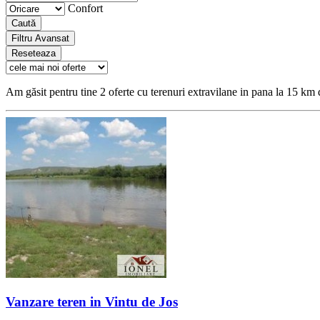
Confort
Caută
Filtru Avansat
Reseteaza
Am găsit pentru tine 2 oferte cu terenuri extravilane in pana la 15 km 
Vanzare teren in Vintu de Jos