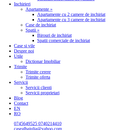
Inchirieri
Apartamente »
Apartamente cu 2 camere de inchiriat
Apartamente cu 3 camere de inchiriat
Case de inchiriat
Spatii »
Birouri de inchiriat
Spatii comerciale de inchiriat
Case si vile
Despre noi
Utile
Dictionar Imobiliar
Trimite
Trimite cerere
Trimite oferta
Servicii
Servicii clienti
Servicii proprietari
Blog
Contact
EN
RO
0745649525
0740214410
casealbaiulia@yahoo.com