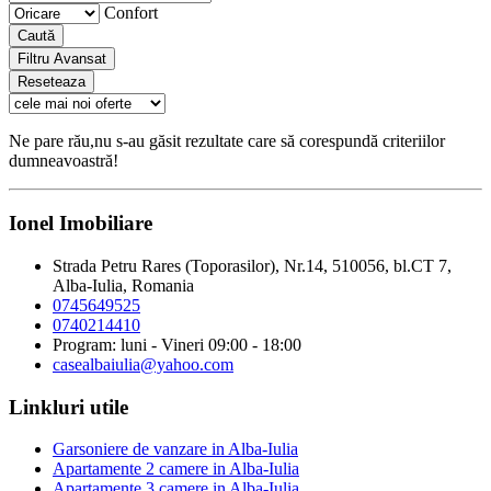
Confort
Caută
Filtru Avansat
Reseteaza
Ne pare rău,nu s-au găsit rezultate care să corespundă criteriilor
dumneavoastră!
Ionel Imobiliare
Strada Petru Rares (Toporasilor), Nr.14, 510056, bl.CT 7,
Alba-Iulia, Romania
0745649525
0740214410
Program: luni - Vineri 09:00 - 18:00
casealbaiulia@yahoo.com
Linkluri utile
Garsoniere de vanzare in Alba-Iulia
Apartamente 2 camere in Alba-Iulia
Apartamente 3 camere in Alba-Iulia