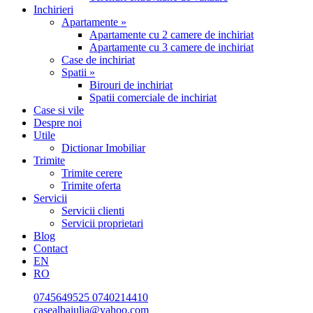
Inchirieri
Apartamente »
Apartamente cu 2 camere de inchiriat
Apartamente cu 3 camere de inchiriat
Case de inchiriat
Spatii »
Birouri de inchiriat
Spatii comerciale de inchiriat
Case si vile
Despre noi
Utile
Dictionar Imobiliar
Trimite
Trimite cerere
Trimite oferta
Servicii
Servicii clienti
Servicii proprietari
Blog
Contact
EN
RO
0745649525
0740214410
casealbaiulia@yahoo.com