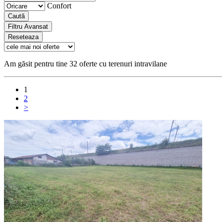
Confort
Caută
Filtru Avansat
Reseteaza
Am găsit pentru tine 32 oferte cu terenuri intravilane
1
2
>