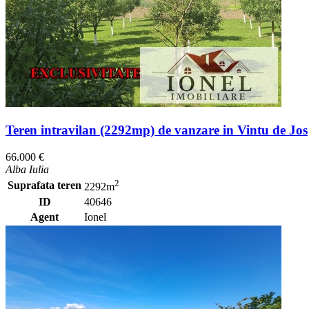
Teren intravilan (2292mp) de vanzare in Vintu de Jos
66.000 €
Alba Iulia
2
Suprafata teren
2292m
ID
40646
Agent
Ionel