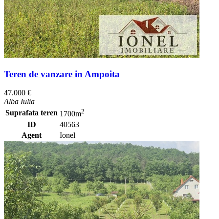
Teren de vanzare in Ampoita
47.000 €
Alba Iulia
2
Suprafata teren
1700m
ID
40563
Agent
Ionel