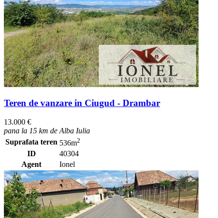
Teren de vanzare in Ciugud - Drambar
13.000 €
pana la 15 km de Alba Iulia
2
Suprafata teren
536m
ID
40304
Agent
Ionel