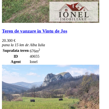
Teren de vanzare in Vintu de Jos
20.300 €
pana la 15 km de Alba Iulia
2
Suprafata teren
676m
ID
40655
Agent
Ionel