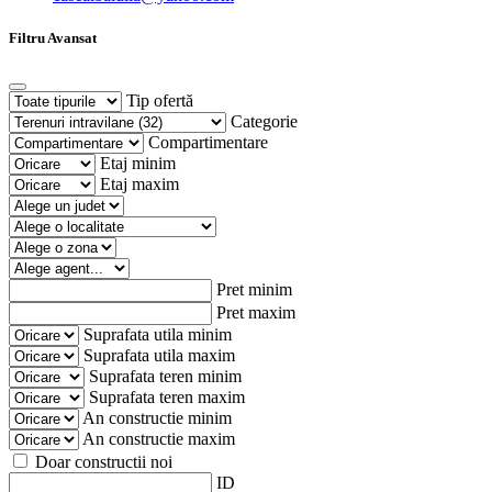
Filtru Avansat
Tip ofertă
Categorie
Compartimentare
Etaj minim
Etaj maxim
Pret minim
Pret maxim
Suprafata utila minim
Suprafata utila maxim
Suprafata teren minim
Suprafata teren maxim
An constructie minim
An constructie maxim
Doar constructii noi
ID