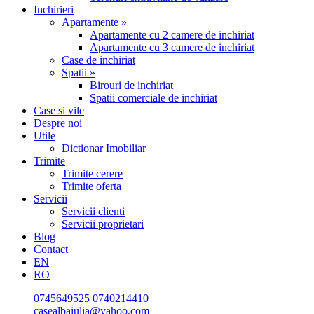
Inchirieri
Apartamente »
Apartamente cu 2 camere de inchiriat
Apartamente cu 3 camere de inchiriat
Case de inchiriat
Spatii »
Birouri de inchiriat
Spatii comerciale de inchiriat
Case si vile
Despre noi
Utile
Dictionar Imobiliar
Trimite
Trimite cerere
Trimite oferta
Servicii
Servicii clienti
Servicii proprietari
Blog
Contact
EN
RO
0745649525
0740214410
casealbaiulia@yahoo.com