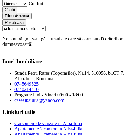
Confort
Caută
Filtru Avansat
Reseteaza
Ne pare rău,nu s-au găsit rezultate care să corespundă criteriilor
dumneavoastră!
Ionel Imobiliare
Strada Petru Rares (Toporasilor), Nr.14, 510056, bl.CT 7,
Alba-Iulia, Romania
0745649525
0740214410
Program: luni - Vineri 09:00 - 18:00
casealbaiulia@yahoo.com
Linkluri utile
Garsoniere de vanzare in Alba-Iulia
Apartamente 2 camere in Alba-Iulia
Apartamente 3 camere in Alba-Iulia