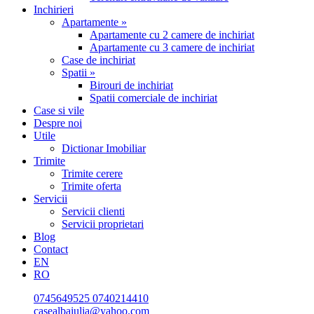
Inchirieri
Apartamente »
Apartamente cu 2 camere de inchiriat
Apartamente cu 3 camere de inchiriat
Case de inchiriat
Spatii »
Birouri de inchiriat
Spatii comerciale de inchiriat
Case si vile
Despre noi
Utile
Dictionar Imobiliar
Trimite
Trimite cerere
Trimite oferta
Servicii
Servicii clienti
Servicii proprietari
Blog
Contact
EN
RO
0745649525
0740214410
casealbaiulia@yahoo.com