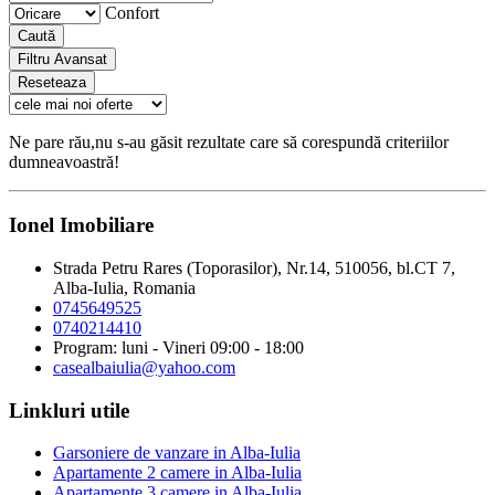
Confort
Caută
Filtru Avansat
Reseteaza
Ne pare rău,nu s-au găsit rezultate care să corespundă criteriilor
dumneavoastră!
Ionel Imobiliare
Strada Petru Rares (Toporasilor), Nr.14, 510056, bl.CT 7,
Alba-Iulia, Romania
0745649525
0740214410
Program: luni - Vineri 09:00 - 18:00
casealbaiulia@yahoo.com
Linkluri utile
Garsoniere de vanzare in Alba-Iulia
Apartamente 2 camere in Alba-Iulia
Apartamente 3 camere in Alba-Iulia