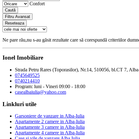
Confort
Caută
Filtru Avansat
Reseteaza
Ne pare rău,nu s-au găsit rezultate care să corespundă criteriilor dum
Ionel Imobiliare
Strada Petru Rares (Toporasilor), Nr.14, 510056, bl.CT 7, Alba
0745649525
0740214410
Program: luni - Vineri 09:00 - 18:00
casealbaiulia@yahoo.com
Linkluri utile
Garsoniere de vanzare in Alba-Iulia
Apartamente 2 camere in Alba-Iulia
Apartamente 3 camere in Alba-Iulia
Apartamente 4 camere in Alba-Iulia
Case si vile de vanzare Alba Iulia