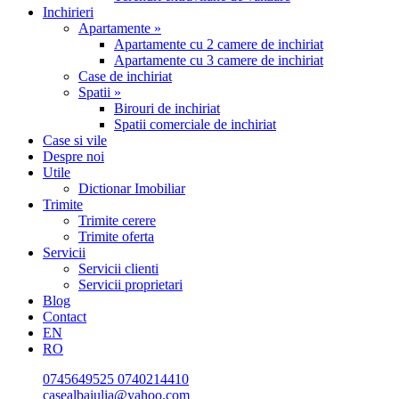
Inchirieri
Apartamente »
Apartamente cu 2 camere de inchiriat
Apartamente cu 3 camere de inchiriat
Case de inchiriat
Spatii »
Birouri de inchiriat
Spatii comerciale de inchiriat
Case si vile
Despre noi
Utile
Dictionar Imobiliar
Trimite
Trimite cerere
Trimite oferta
Servicii
Servicii clienti
Servicii proprietari
Blog
Contact
EN
RO
0745649525
0740214410
casealbaiulia@yahoo.com