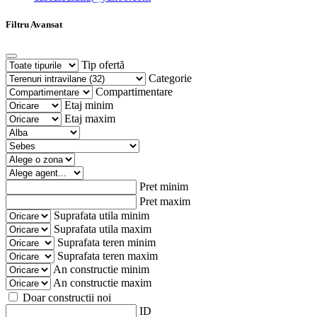
Filtru Avansat
Tip ofertă
Categorie
Compartimentare
Etaj minim
Etaj maxim
Pret minim
Pret maxim
Suprafata utila minim
Suprafata utila maxim
Suprafata teren minim
Suprafata teren maxim
An constructie minim
An constructie maxim
Doar constructii noi
ID