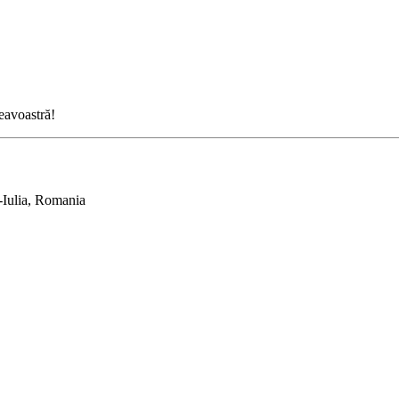
neavoastră!
-Iulia, Romania