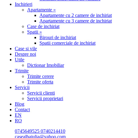
Inchirieri
Apartamente »
Apartamente cu 2 camere de inchiriat
Apartamente cu 3 camere de inchiriat
Case de inchiriat
Spatii »
Birouri de inchiriat
Spatii comerciale de inchiriat
Case si vile
Despre noi
Utile
Dictionar Imobiliar
Trimite
Trimite cerere
Trimite oferta
Servicii
Servicii clienti
Servicii proprietari
Blog
Contact
EN
RO
0745649525
0740214410
casealbaiulia@yahoo.com