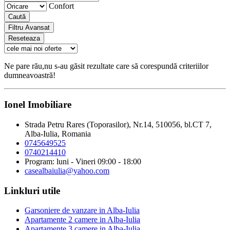
Confort
Caută
Filtru Avansat
Reseteaza
Ne pare rău,nu s-au găsit rezultate care să corespundă criteriilor
dumneavoastră!
Ionel Imobiliare
Strada Petru Rares (Toporasilor), Nr.14, 510056, bl.CT 7,
Alba-Iulia, Romania
0745649525
0740214410
Program: luni - Vineri 09:00 - 18:00
casealbaiulia@yahoo.com
Linkluri utile
Garsoniere de vanzare in Alba-Iulia
Apartamente 2 camere in Alba-Iulia
Apartamente 3 camere in Alba-Iulia