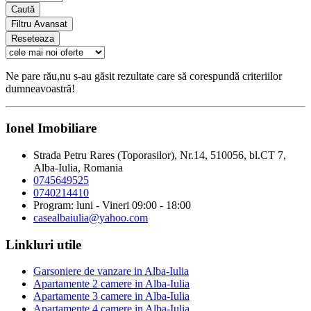
Caută
Filtru Avansat
Reseteaza
Ne pare rău,nu s-au găsit rezultate care să corespundă criteriilor
dumneavoastră!
Ionel Imobiliare
Strada Petru Rares (Toporasilor), Nr.14, 510056, bl.CT 7,
Alba-Iulia, Romania
0745649525
0740214410
Program: luni - Vineri 09:00 - 18:00
casealbaiulia@yahoo.com
Linkluri utile
Garsoniere de vanzare in Alba-Iulia
Apartamente 2 camere in Alba-Iulia
Apartamente 3 camere in Alba-Iulia
Apartamente 4 camere in Alba-Iulia