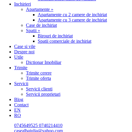
Inchirieri
Apartamente »
Apartamente cu 2 camere de inchiriat
Apartamente cu 3 camere de inchiriat
Case de inchiriat
Spatii »
Birouri de inchiriat
Spatii comerciale de inchiriat
Case si vile
Despre noi
Utile
Dictionar Imobiliar
Trimite
Trimite cerere
Trimite oferta
Servicii
Servicii clienti
Servicii proprietari
Blog
Contact
EN
RO
0745649525
0740214410
casealbaiulia@yahoo.com