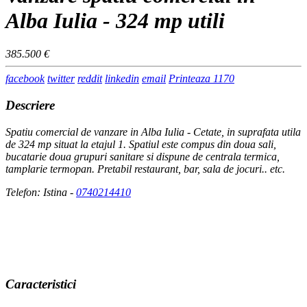
Alba Iulia - 324 mp utili
385.500 €
facebook
twitter
reddit
linkedin
email
Printeaza
1170
Descriere
Spatiu comercial de vanzare in Alba Iulia - Cetate, in suprafata utila
de 324 mp situat la etajul 1. Spatiul este compus din doua sali,
bucatarie doua grupuri sanitare si dispune de centrala termica,
tamplarie termopan. Pretabil restaurant, bar, sala de jocuri.. etc.
Telefon: Istina -
0740214410
Caracteristici