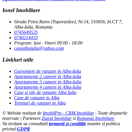
Ionel Imobiliare
Strada Petru Rares (Toporasilor), Nr.14, 510056, bl.CT 7,
Alba-Iulia, Romania
0745649525
0740214410
Program: luni - Vineri 09:00 - 18:00
casealbaiulia@yahoo.com
Linkluri utile
Garsoniere de vanzare in Alba-Iulia
Apartamente 2 camere in Alba-Iulia
Apartamente 3 camere in Alba-Iulia
Apartamente 4 camere in Alba-Iulia
Case si vile de vanzare Alba Iulia
Case de vanzare in Alba
Terenuri de vanzare in Alba
© Website realizat de
ImobilPro - CRM Imobiliar
- Toate drepturile
rezervate | Parteneri
Ziarul Imobiliar
si
Romania Imobiliare
Va invitam sa consultatii
termenii si conditile
noastre si politica
privind
GDPR