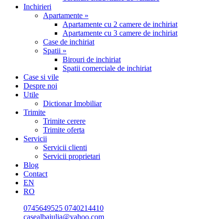
Inchirieri
Apartamente »
Apartamente cu 2 camere de inchiriat
Apartamente cu 3 camere de inchiriat
Case de inchiriat
Spatii »
Birouri de inchiriat
Spatii comerciale de inchiriat
Case si vile
Despre noi
Utile
Dictionar Imobiliar
Trimite
Trimite cerere
Trimite oferta
Servicii
Servicii clienti
Servicii proprietari
Blog
Contact
EN
RO
0745649525
0740214410
casealbaiulia@yahoo.com