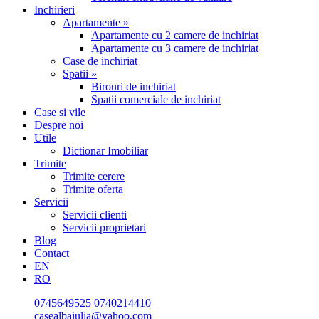
Inchirieri
Apartamente »
Apartamente cu 2 camere de inchiriat
Apartamente cu 3 camere de inchiriat
Case de inchiriat
Spatii »
Birouri de inchiriat
Spatii comerciale de inchiriat
Case si vile
Despre noi
Utile
Dictionar Imobiliar
Trimite
Trimite cerere
Trimite oferta
Servicii
Servicii clienti
Servicii proprietari
Blog
Contact
EN
RO
0745649525
0740214410
casealbaiulia@yahoo.com