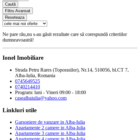
Caută
Filtru Avansat
Reseteaza
Ne pare rău,nu s-au găsit rezultate care să corespundă criteriilor
dumneavoastră!
Ionel Imobiliare
Strada Petru Rares (Toporasilor), Nr.14, 510056, bl.CT 7,
Alba-Iulia, Romania
0745649525
0740214410
Program: luni - Vineri 09:00 - 18:00
casealbaiulia@yahoo.com
Linkluri utile
Garsoniere de vanzare in Alba-Iulia
Apartamente 2 camere in Alba-Iulia
Apartamente 3 camere in Alba-Iulia
Apartamente 4 camere in Alba-Iulia