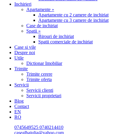
Inchirieri
Apartamente »
Apartamente cu 2 camere de inchiriat
Apartamente cu 3 camere de inchiriat
Case de inchiriat
Spatii »
Birouri de inchiriat
Spatii comerciale de inchiriat
Case si vile
Despre noi
Utile
Dictionar Imobiliar
Trimite
Trimite cerere
Trimite oferta
Servicii
Servicii clienti
Servicii proprietari
Blog
Contact
EN
RO
0745649525
0740214410
casealbaiulia@yahoo.com