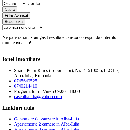
Confort
Caută
Filtru Avansat
Reseteaza
Ne pare rău,nu s-au găsit rezultate care să corespundă criteriilor
dumneavoastră!
Ionel Imobiliare
Strada Petru Rares (Toporasilor), Nr.14, 510056, bl.CT 7,
Alba-Iulia, Romania
0745649525
0740214410
Program: luni - Vineri 09:00 - 18:00
casealbaiulia@yahoo.com
Linkluri utile
Garsoniere de vanzare in Alba-Iulia
Apartamente 2 camere in Alba-Iulia
Apartamente 3 camere in Alba-Iulia