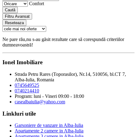
Confort
Caută
Filtru Avansat
Reseteaza
Ne pare rău,nu s-au găsit rezultate care să corespundă criteriilor
dumneavoastră!
Ionel Imobiliare
Strada Petru Rares (Toporasilor), Nr.14, 510056, bl.CT 7,
Alba-Iulia, Romania
0745649525
0740214410
Program: luni - Vineri 09:00 - 18:00
casealbaiulia@yahoo.com
Linkluri utile
Garsoniere de vanzare in Alba-Iulia
Apartamente 2 camere in Alba-Iulia
Apartamente 3 camere in Alba-Iulia