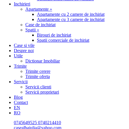
Inchirieri
Apartamente »
Apartamente cu 2 camere de inchiriat
Apartamente cu 3 camere de inchiriat
Case de inchiriat
Spatii »
Birouri de inchiriat
Spatii comerciale de inchiriat
Case si vile
Despre noi
Utile
Dictionar Imobiliar
Trimite
Trimite cerere
Trimite oferta
Servicii
Servicii clienti
Servicii proprietari
Blog
Contact
EN
RO
0745649525
0740214410
casealbaiulia@yahoo.com