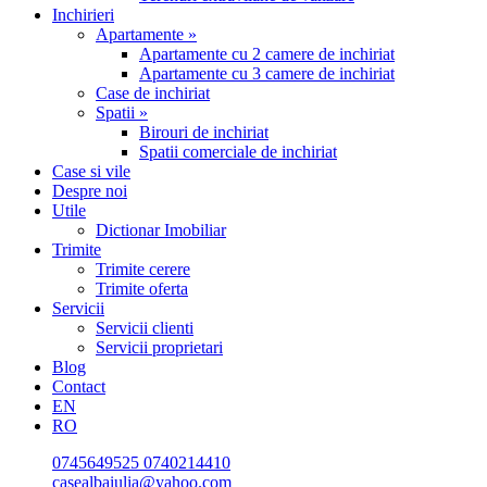
Inchirieri
Apartamente »
Apartamente cu 2 camere de inchiriat
Apartamente cu 3 camere de inchiriat
Case de inchiriat
Spatii »
Birouri de inchiriat
Spatii comerciale de inchiriat
Case si vile
Despre noi
Utile
Dictionar Imobiliar
Trimite
Trimite cerere
Trimite oferta
Servicii
Servicii clienti
Servicii proprietari
Blog
Contact
EN
RO
0745649525
0740214410
casealbaiulia@yahoo.com