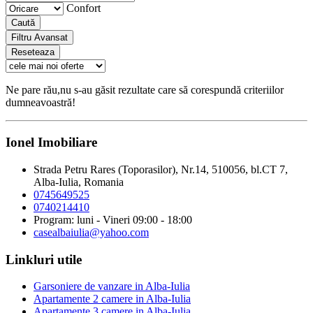
Confort
Caută
Filtru Avansat
Reseteaza
Ne pare rău,nu s-au găsit rezultate care să corespundă criteriilor
dumneavoastră!
Ionel Imobiliare
Strada Petru Rares (Toporasilor), Nr.14, 510056, bl.CT 7,
Alba-Iulia, Romania
0745649525
0740214410
Program: luni - Vineri 09:00 - 18:00
casealbaiulia@yahoo.com
Linkluri utile
Garsoniere de vanzare in Alba-Iulia
Apartamente 2 camere in Alba-Iulia
Apartamente 3 camere in Alba-Iulia