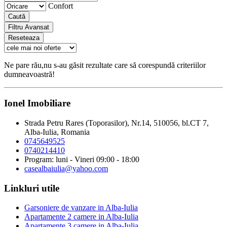
Confort
Caută
Filtru Avansat
Reseteaza
Ne pare rău,nu s-au găsit rezultate care să corespundă criteriilor
dumneavoastră!
Ionel Imobiliare
Strada Petru Rares (Toporasilor), Nr.14, 510056, bl.CT 7,
Alba-Iulia, Romania
0745649525
0740214410
Program: luni - Vineri 09:00 - 18:00
casealbaiulia@yahoo.com
Linkluri utile
Garsoniere de vanzare in Alba-Iulia
Apartamente 2 camere in Alba-Iulia
Apartamente 3 camere in Alba-Iulia