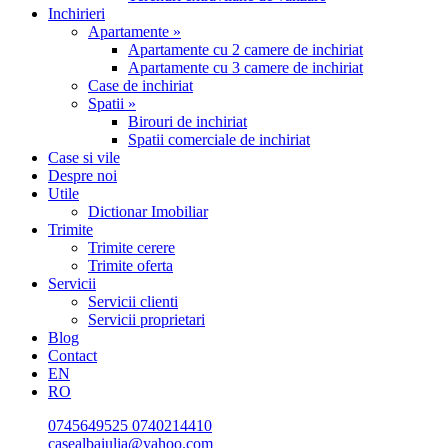
Inchirieri
Apartamente »
Apartamente cu 2 camere de inchiriat
Apartamente cu 3 camere de inchiriat
Case de inchiriat
Spatii »
Birouri de inchiriat
Spatii comerciale de inchiriat
Case si vile
Despre noi
Utile
Dictionar Imobiliar
Trimite
Trimite cerere
Trimite oferta
Servicii
Servicii clienti
Servicii proprietari
Blog
Contact
EN
RO
0745649525
0740214410
casealbaiulia@yahoo.com