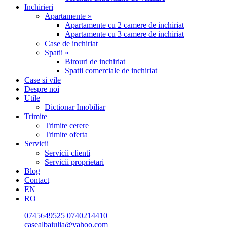
Inchirieri
Apartamente »
Apartamente cu 2 camere de inchiriat
Apartamente cu 3 camere de inchiriat
Case de inchiriat
Spatii »
Birouri de inchiriat
Spatii comerciale de inchiriat
Case si vile
Despre noi
Utile
Dictionar Imobiliar
Trimite
Trimite cerere
Trimite oferta
Servicii
Servicii clienti
Servicii proprietari
Blog
Contact
EN
RO
0745649525
0740214410
casealbaiulia@yahoo.com