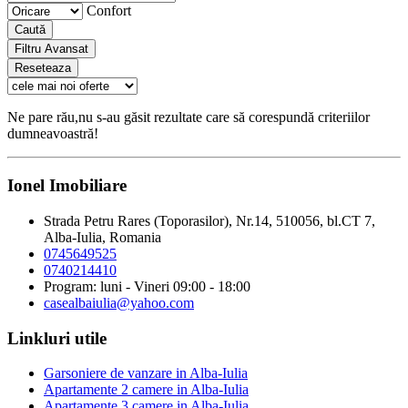
Confort
Caută
Filtru Avansat
Reseteaza
Ne pare rău,nu s-au găsit rezultate care să corespundă criteriilor
dumneavoastră!
Ionel Imobiliare
Strada Petru Rares (Toporasilor), Nr.14, 510056, bl.CT 7,
Alba-Iulia, Romania
0745649525
0740214410
Program: luni - Vineri 09:00 - 18:00
casealbaiulia@yahoo.com
Linkluri utile
Garsoniere de vanzare in Alba-Iulia
Apartamente 2 camere in Alba-Iulia
Apartamente 3 camere in Alba-Iulia