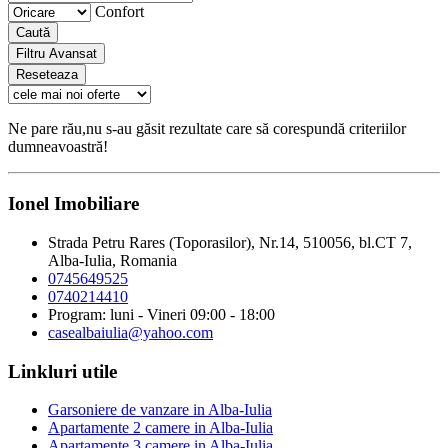
Confort
Caută
Filtru Avansat
Reseteaza
Ne pare rău,nu s-au găsit rezultate care să corespundă criteriilor
dumneavoastră!
Ionel Imobiliare
Strada Petru Rares (Toporasilor), Nr.14, 510056, bl.CT 7,
Alba-Iulia, Romania
0745649525
0740214410
Program: luni - Vineri 09:00 - 18:00
casealbaiulia@yahoo.com
Linkluri utile
Garsoniere de vanzare in Alba-Iulia
Apartamente 2 camere in Alba-Iulia
Apartamente 3 camere in Alba-Iulia