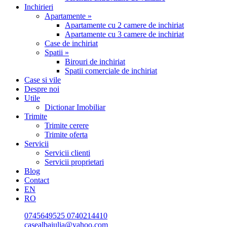
Inchirieri
Apartamente »
Apartamente cu 2 camere de inchiriat
Apartamente cu 3 camere de inchiriat
Case de inchiriat
Spatii »
Birouri de inchiriat
Spatii comerciale de inchiriat
Case si vile
Despre noi
Utile
Dictionar Imobiliar
Trimite
Trimite cerere
Trimite oferta
Servicii
Servicii clienti
Servicii proprietari
Blog
Contact
EN
RO
0745649525
0740214410
casealbaiulia@yahoo.com