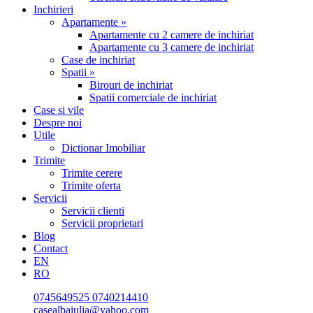
Inchirieri
Apartamente »
Apartamente cu 2 camere de inchiriat
Apartamente cu 3 camere de inchiriat
Case de inchiriat
Spatii »
Birouri de inchiriat
Spatii comerciale de inchiriat
Case si vile
Despre noi
Utile
Dictionar Imobiliar
Trimite
Trimite cerere
Trimite oferta
Servicii
Servicii clienti
Servicii proprietari
Blog
Contact
EN
RO
0745649525
0740214410
casealbaiulia@yahoo.com