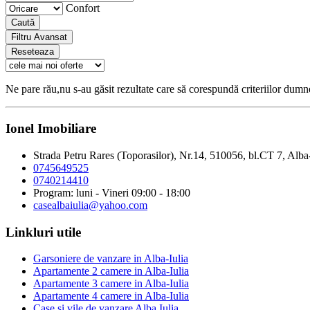
Confort
Caută
Filtru Avansat
Reseteaza
Ne pare rău,nu s-au găsit rezultate care să corespundă criteriilor dum
Ionel Imobiliare
Strada Petru Rares (Toporasilor), Nr.14, 510056, bl.CT 7, Alba
0745649525
0740214410
Program: luni - Vineri 09:00 - 18:00
casealbaiulia@yahoo.com
Linkluri utile
Garsoniere de vanzare in Alba-Iulia
Apartamente 2 camere in Alba-Iulia
Apartamente 3 camere in Alba-Iulia
Apartamente 4 camere in Alba-Iulia
Case si vile de vanzare Alba Iulia