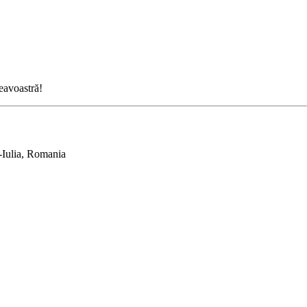
neavoastră!
-Iulia, Romania