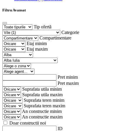
Filtru Avansat
Tip ofertă
Categorie
Compartimentare
Etaj minim
Etaj maxim
Pret minim
Pret maxim
Suprafata utila minim
Suprafata utila maxim
Suprafata teren minim
Suprafata teren maxim
An constructie minim
An constructie maxim
Doar constructii noi
ID