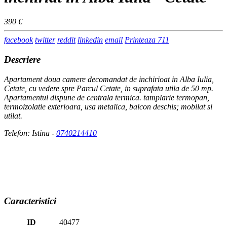
390 €
facebook
twitter
reddit
linkedin
email
Printeaza
711
Descriere
Apartament doua camere decomandat de inchirioat in Alba Iulia,
Cetate, cu vedere spre Parcul Cetate, in suprafata utila de 50 mp.
Apartamentul dispune de centrala termica. tamplarie termopan,
termoizolatie exterioara, usa metalica, balcon deschis; mobilat si
utilat.
Telefon: Istina -
0740214410
Caracteristici
ID
40477