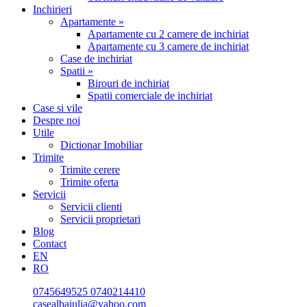
Inchirieri
Apartamente »
Apartamente cu 2 camere de inchiriat
Apartamente cu 3 camere de inchiriat
Case de inchiriat
Spatii »
Birouri de inchiriat
Spatii comerciale de inchiriat
Case si vile
Despre noi
Utile
Dictionar Imobiliar
Trimite
Trimite cerere
Trimite oferta
Servicii
Servicii clienti
Servicii proprietari
Blog
Contact
EN
RO
0745649525
0740214410
casealbaiulia@yahoo.com