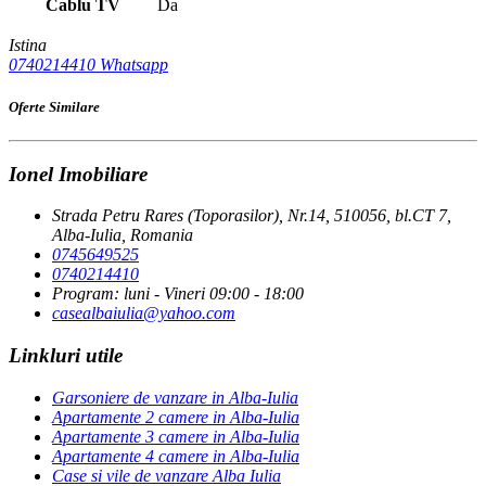
Cablu TV
Da
Istina
0740214410
Whatsapp
Oferte Similare
Ionel Imobiliare
Strada Petru Rares (Toporasilor), Nr.14, 510056, bl.CT 7,
Alba-Iulia, Romania
0745649525
0740214410
Program: luni - Vineri 09:00 - 18:00
casealbaiulia@yahoo.com
Linkluri utile
Garsoniere de vanzare in Alba-Iulia
Apartamente 2 camere in Alba-Iulia
Apartamente 3 camere in Alba-Iulia
Apartamente 4 camere in Alba-Iulia
Case si vile de vanzare Alba Iulia