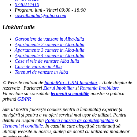
0740214410
Program: luni - Vineri 09:00 - 18:00
casealbaiulia@yahoo.com
Linkluri utile
Garsoniere de vanzare in Alba-Iulia
Apartamente 2 camere in Alba-Iulia
Apartamente 3 camere in Alba-Iulia
Apartamente 4 camere in Alba-Iulia
Case si vile de vanzare Alba Iulia
Case de vanzare in Alba
Terenuri de vanzare in Alba
© Website realizat de
ImobilPro - CRM Imobiliar
- Toate drepturile
rezervate | Parteneri
Ziarul Imobiliar
si
Romania Imobiliare
Va invitam sa consultatii
termenii si conditile
noastre si politica
privind
GDPR
Site-ul nostru foloseşte cookies pentru a îmbunătăţi experienţa
navigării şi pentru a va oferi servicii mai uşor de utilizat. Pentru
detalii vă rugăm citiți
Politica noastră de confidențialitate
si
Termenii si conditiile
. În cazul în care alegeți să continuați să
utilizați website-ul nostru, sunteți de acord cu utilizarea modulelor
noastre cookie.