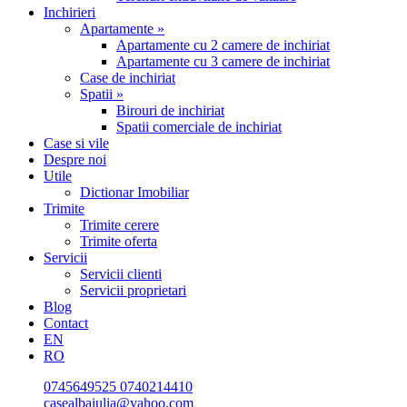
Inchirieri
Apartamente »
Apartamente cu 2 camere de inchiriat
Apartamente cu 3 camere de inchiriat
Case de inchiriat
Spatii »
Birouri de inchiriat
Spatii comerciale de inchiriat
Case si vile
Despre noi
Utile
Dictionar Imobiliar
Trimite
Trimite cerere
Trimite oferta
Servicii
Servicii clienti
Servicii proprietari
Blog
Contact
EN
RO
0745649525
0740214410
casealbaiulia@yahoo.com