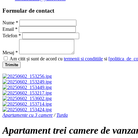
Formular de contact
Nume *
Email *
Telefon *
Mesaj *
Am citit și sunt de acord cu
termenii si conditiile
si
[politica_de_co
Trimite
Apartamente cu 3 camere
/
Turda
Apartament trei camere de vanza