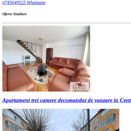
0745649525
Whatsapp
Oferte Similare
Apartament trei camere decomandat de vanzare in Centr