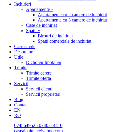
Inchirieri
Apartamente »
Apartamente cu 2 camere de inchiriat
Apartamente cu 3 camere de inchiriat
Case de inchiriat
Spatii »
Birouri de inchiriat
Spatii comerciale de inchiriat
Case si vile
Despre noi
Utile
Dictionar Imobiliar
Trimite
Trimite cerere
Trimite oferta
Servicii
Servicii clienti
Servicii proprietari
Blog
Contact
EN
RO
0745649525
0740214410
casealbaiulia@yahoo.com