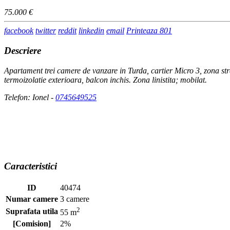
75.000 €
facebook
twitter
reddit
linkedin
email
Printeaza
801
Descriere
Apartament trei camere de vanzare in Turda, cartier Micro 3, zona str
termoizolatie exterioara, balcon inchis. Zona linistita; mobilat.
Telefon: Ionel -
0745649525
Caracteristici
ID
40474
Numar camere
3 camere
2
Suprafata utila
55 m
[Comision]
2%