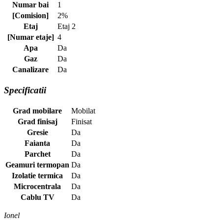
Numar bai
1
[Comision]
2%
Etaj
Etaj 2
[Numar etaje]
4
Apa
Da
Gaz
Da
Canalizare
Da
Specificatii
Grad mobilare
Mobilat
Grad finisaj
Finisat
Gresie
Da
Faianta
Da
Parchet
Da
Geamuri termopan
Da
Izolatie termica
Da
Microcentrala
Da
Cablu TV
Da
Ionel