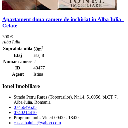
Apartament doua camere de inchiriat in Alba Iulia -
Cetate
390 €
Alba Iulia
2
Suprafata utila
50m
Etaj
Etaj 8
Numar camere
2
ID
40477
Agent
Istina
Ionel Imobiliare
Strada Petru Rares (Toporasilor), Nr.14, 510056, bl.CT 7,
Alba-Iulia, Romania
0745649525
0740214410
Program: luni - Vineri 09:00 - 18:00
casealbaiulia@yahoo.com