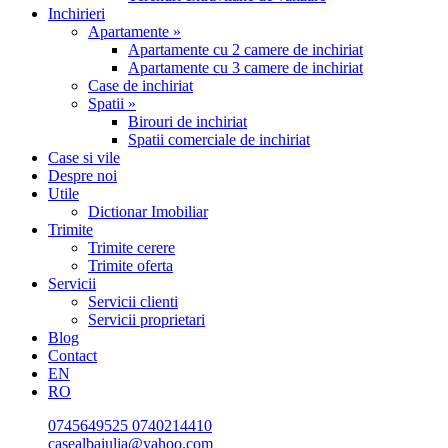
Inchirieri
Apartamente »
Apartamente cu 2 camere de inchiriat
Apartamente cu 3 camere de inchiriat
Case de inchiriat
Spatii »
Birouri de inchiriat
Spatii comerciale de inchiriat
Case si vile
Despre noi
Utile
Dictionar Imobiliar
Trimite
Trimite cerere
Trimite oferta
Servicii
Servicii clienti
Servicii proprietari
Blog
Contact
EN
RO
0745649525
0740214410
casealbaiulia@yahoo.com