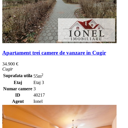
Apartament trei camere de vanzare in Cugir
34.900 €
Cugir
2
Suprafata utila
55m
Etaj
Etaj 3
Numar camere
3
ID
40217
Agent
Ionel