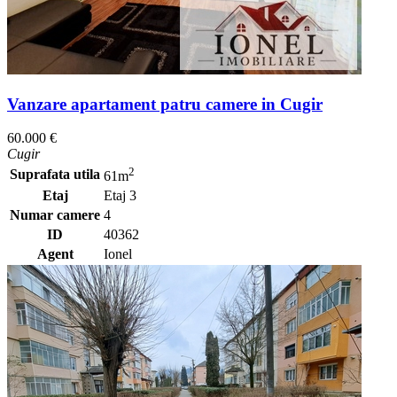
Vanzare apartament patru camere in Cugir
60.000 €
Cugir
2
Suprafata utila
61m
Etaj
Etaj 3
Numar camere
4
ID
40362
Agent
Ionel