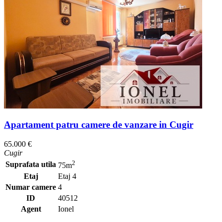
Apartament patru camere de vanzare in Cugir
65.000 €
Cugir
2
Suprafata utila
75m
Etaj
Etaj 4
Numar camere
4
ID
40512
Agent
Ionel