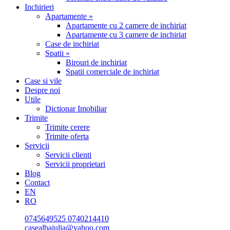
Inchirieri
Apartamente »
Apartamente cu 2 camere de inchiriat
Apartamente cu 3 camere de inchiriat
Case de inchiriat
Spatii »
Birouri de inchiriat
Spatii comerciale de inchiriat
Case si vile
Despre noi
Utile
Dictionar Imobiliar
Trimite
Trimite cerere
Trimite oferta
Servicii
Servicii clienti
Servicii proprietari
Blog
Contact
EN
RO
0745649525
0740214410
casealbaiulia@yahoo.com