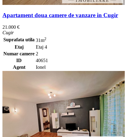
Apartament doua camere de vanzare in Cugir
21.000 €
Cugir
2
Suprafata utila
31m
Etaj
Etaj 4
Numar camere
2
ID
40651
Agent
Ionel