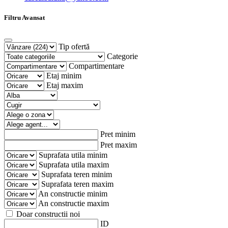
Filtru Avansat
Tip ofertă
Categorie
Compartimentare
Etaj minim
Etaj maxim
Pret minim
Pret maxim
Suprafata utila minim
Suprafata utila maxim
Suprafata teren minim
Suprafata teren maxim
An constructie minim
An constructie maxim
Doar constructii noi
ID