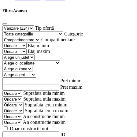
Filtru Avansat
Tip ofertă
Categorie
Compartimentare
Etaj minim
Etaj maxim
Pret minim
Pret maxim
Suprafata utila minim
Suprafata utila maxim
Suprafata teren minim
Suprafata teren maxim
An constructie minim
An constructie maxim
Doar constructii noi
ID