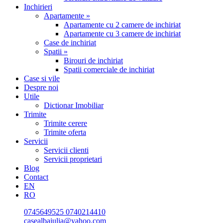
Inchirieri
Apartamente »
Apartamente cu 2 camere de inchiriat
Apartamente cu 3 camere de inchiriat
Case de inchiriat
Spatii »
Birouri de inchiriat
Spatii comerciale de inchiriat
Case si vile
Despre noi
Utile
Dictionar Imobiliar
Trimite
Trimite cerere
Trimite oferta
Servicii
Servicii clienti
Servicii proprietari
Blog
Contact
EN
RO
0745649525
0740214410
casealbaiulia@yahoo.com