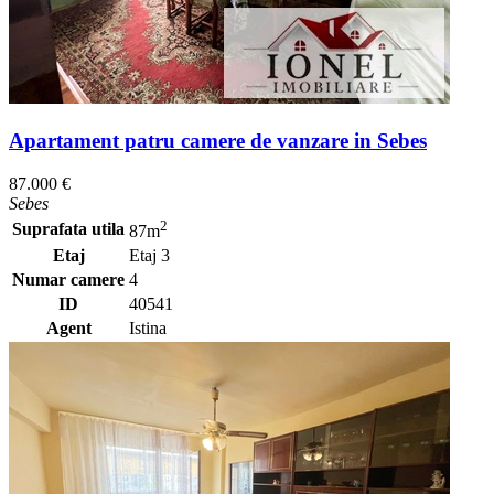
Apartament patru camere de vanzare in Sebes
87.000 €
Sebes
2
Suprafata utila
87m
Etaj
Etaj 3
Numar camere
4
ID
40541
Agent
Istina