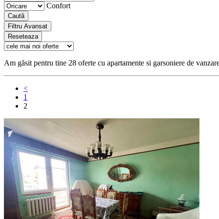
Confort
Caută
Filtru Avansat
Reseteaza
Am găsit pentru tine 28 oferte cu apartamente si garsoniere de vanzar
<
1
2