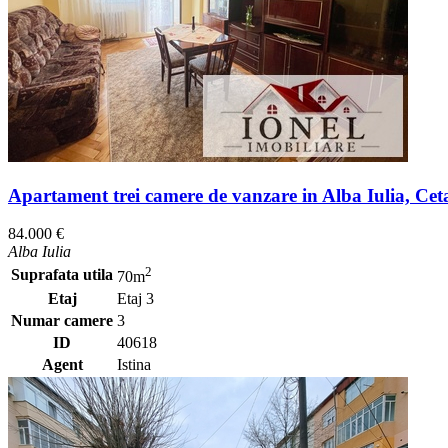
Apartament trei camere de vanzare in Alba Iulia, Cet
84.000 €
Alba Iulia
2
Suprafata utila
70m
Etaj
Etaj 3
Numar camere
3
ID
40618
Agent
Istina