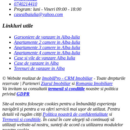
0740214410
Program: luni - Vineri 09:00 - 18:00
casealbaiulia@yahoo.com
Linkluri utile
Garsoniere de vanzare in Alba-Iulia
Apartamente 2 camere in Alba-Iulia
Apartamente 3 camere in Alba-Iulia
Apartamente 4 camere in Alba-Iulia
Case si vile de vanzare Alba Iulia
Case de vanzare in Alba
Terenuri de vanzare in Alba
© Website realizat de
ImobilPro - CRM Imobiliar
- Toate drepturile
rezervate | Parteneri
Ziarul Imobiliar
si
Romania Imobiliare
Va invitam sa consultatii
termenii si conditile
noastre si politica
privind
GDPR
Site-ul nostru foloseşte cookies pentru a îmbunătăţi experienţa
navigării şi pentru a va oferi servicii mai uşor de utilizat. Pentru
detalii vă rugăm citiți
Politica noastră de confidențialitate
si
Termenii si conditiile
. În cazul în care alegeți să continuați să
utilizați website-ul nostru, sunteți de acord cu utilizarea modulelor
noastre cookie.