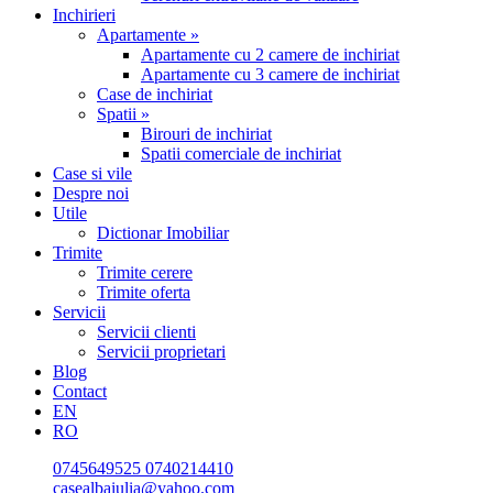
Inchirieri
Apartamente »
Apartamente cu 2 camere de inchiriat
Apartamente cu 3 camere de inchiriat
Case de inchiriat
Spatii »
Birouri de inchiriat
Spatii comerciale de inchiriat
Case si vile
Despre noi
Utile
Dictionar Imobiliar
Trimite
Trimite cerere
Trimite oferta
Servicii
Servicii clienti
Servicii proprietari
Blog
Contact
EN
RO
0745649525
0740214410
casealbaiulia@yahoo.com