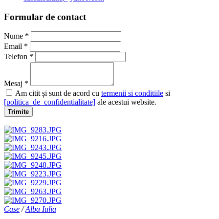
Formular de contact
Nume *
Email *
Telefon *
Mesaj *
Am citit și sunt de acord cu
termenii si conditiile
si
[politica_de_confidentialitate]
ale acestui website.
Trimite
Case
/
Alba Iulia