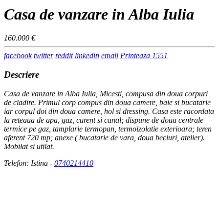
Casa de vanzare in Alba Iulia
160.000 €
facebook
twitter
reddit
linkedin
email
Printeaza
1551
Descriere
Casa de vanzare in Alba Iulia, Micesti, compusa din doua corpuri
de cladire. Primul corp compus din doua camere, baie si bucatarie
iar corpul doi din doua camere, hol si dressing. Casa este racordata
la reteaua de apa, gaz, curent si canal; dispune de doua centrale
termice pe gaz, tamplarie termopan, termoizolatie exterioara; teren
aferent 720 mp; anexe ( bucatarie de vara, doua beciuri, atelier).
Mobilat si utilat.
Telefon: Istina -
0740214410