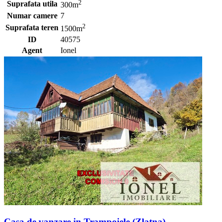
2
Suprafata utila
300m
Numar camere
7
2
Suprafata teren
1500m
ID
40575
Agent
Ionel
Casa de vanzare in Trampoiele (Zlatna)