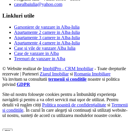
casealbaiulia@yahoo.com
Linkluri utile
Garsoniere de vanzare in Alba-Iulia
Apartamente 2 camere in Alba-Iulia
Apartamente 3 camere in Alba-Iulia
Apartamente 4 camere in Alba-Iulia
Case si vile de vanzare Alba Iulia
Case de vanzare in Alba
Terenuri de vanzare in Alba
© Website realizat de
ImobilPro - CRM Imobiliar
- Toate drepturile
rezervate | Parteneri
Ziarul Imobiliar
si
Romania Imobiliare
Va invitam sa consultatii
termenii si conditile
noastre si politica
privind
GDPR
Site-ul nostru foloseşte cookies pentru a îmbunătăţi experienţa
navigării şi pentru a va oferi servicii mai uşor de utilizat. Pentru
detalii vă rugăm citiți
Politica noastră de confidențialitate
si
Termenii
si conditiile
. În cazul în care alegeți să continuați să utilizați website-
ul nostru, sunteți de acord cu utilizarea modulelor noastre cookie.