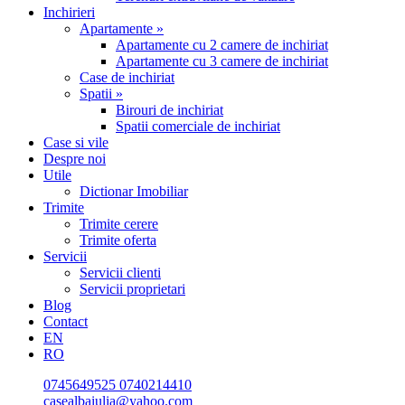
Inchirieri
Apartamente »
Apartamente cu 2 camere de inchiriat
Apartamente cu 3 camere de inchiriat
Case de inchiriat
Spatii »
Birouri de inchiriat
Spatii comerciale de inchiriat
Case si vile
Despre noi
Utile
Dictionar Imobiliar
Trimite
Trimite cerere
Trimite oferta
Servicii
Servicii clienti
Servicii proprietari
Blog
Contact
EN
RO
0745649525
0740214410
casealbaiulia@yahoo.com