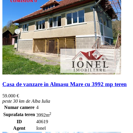
Casa de vanzare in Almasu Mare cu 3992 mp teren
59.000 €
peste 30 km de Alba Iulia
Numar camere
4
2
Suprafata teren
3992m
ID
40619
Agent
Ionel