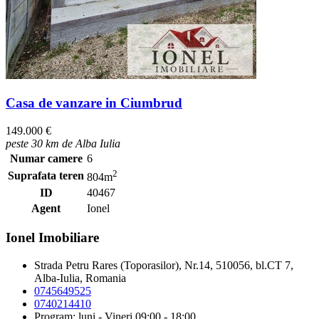
Casa de vanzare in Ciumbrud
149.000 €
peste 30 km de Alba Iulia
Numar camere
6
2
Suprafata teren
804m
ID
40467
Agent
Ionel
Ionel Imobiliare
Strada Petru Rares (Toporasilor), Nr.14, 510056, bl.CT 7,
Alba-Iulia, Romania
0745649525
0740214410
Program: luni - Vineri 09:00 - 18:00