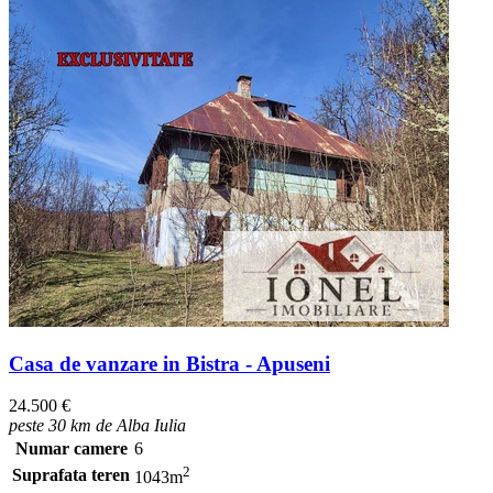
Casa de vanzare in Bistra - Apuseni
24.500 €
peste 30 km de Alba Iulia
Numar camere
6
2
Suprafata teren
1043m