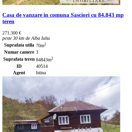
Casa de vanzare in comuna Sasciori cu 84.843 mp
teren
271.300 €
peste 30 km de Alba Iulia
2
Suprafata utila
70m
Numar camere
3
2
Suprafata teren
84843m
ID
40514
Agent
Istina