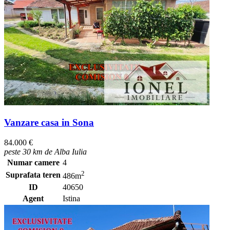
Vanzare casa in Sona
84.000 €
peste 30 km de Alba Iulia
Numar camere
4
2
Suprafata teren
486m
ID
40650
Agent
Istina