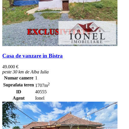
Casa de vanzare in Bistra
49.000 €
peste 30 km de Alba Iulia
Numar camere
1
2
Suprafata teren
1707m
ID
40555
Agent
Ionel