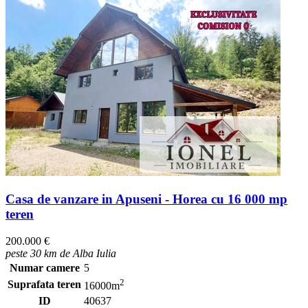
Casa de vanzare in Apuseni - Horea cu 16 000 mp
teren
200.000 €
peste 30 km de Alba Iulia
Numar camere
5
2
Suprafata teren
16000m
ID
40637