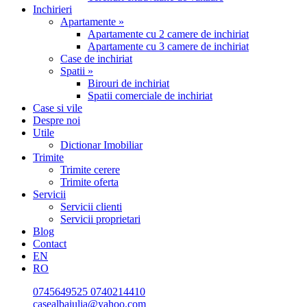
Inchirieri
Apartamente »
Apartamente cu 2 camere de inchiriat
Apartamente cu 3 camere de inchiriat
Case de inchiriat
Spatii »
Birouri de inchiriat
Spatii comerciale de inchiriat
Case si vile
Despre noi
Utile
Dictionar Imobiliar
Trimite
Trimite cerere
Trimite oferta
Servicii
Servicii clienti
Servicii proprietari
Blog
Contact
EN
RO
0745649525
0740214410
casealbaiulia@yahoo.com