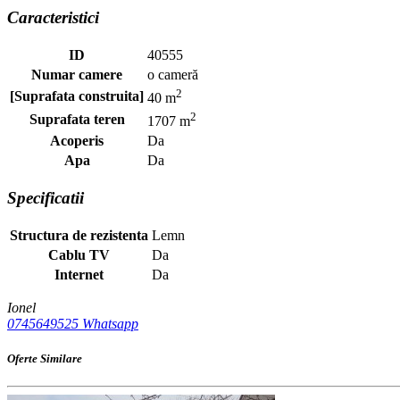
Caracteristici
ID
40555
Numar camere
o cameră
2
[Suprafata construita]
40 m
2
Suprafata teren
1707 m
Acoperis
Da
Apa
Da
Specificatii
Structura de rezistenta
Lemn
Cablu TV
Da
Internet
Da
Ionel
0745649525
Whatsapp
Oferte Similare