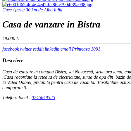
Case
/
peste 30 km de Alba Iulia
Casa de vanzare in Bistra
49.000 €
facebook
twitter
reddit
linkedin
email
Printeaza
1091
Descriere
Casa de vanzare in comuna Bistra, sat Novacesti, structura lemn, com
.Casa racordata la reteaua de electricitate, sursa de apa din bazin de
la Valea Dobrei, pretabila pentru casa de vacanta. Posibilitate achizi
cumparare 0.
Telefon: Ionel -
0745649525