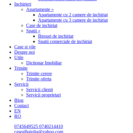
Inchirieri
Apartamente »
Apartamente cu 2 camere de inchiriat
Apartamente cu 3 camere de inchiriat
Case de inchiriat
Spatii »
Birouri de inchiriat
Spatii comerciale de inchiriat
Case si vile
Despre noi
Utile
Dictionar Imobiliar
Trimite
Trimite cerere
Trimite oferta
Servicii
Servicii clienti
Servicii proprietari
Blog
Contact
EN
RO
0745649525
0740214410
casealbaiulia@yahoo.com