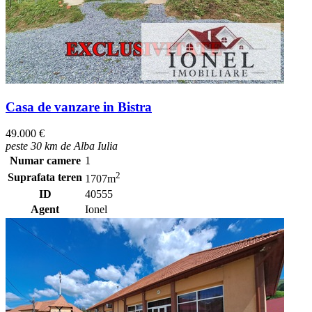
Casa de vanzare in Bistra
49.000 €
peste 30 km de Alba Iulia
Numar camere
1
2
Suprafata teren
1707m
ID
40555
Agent
Ionel