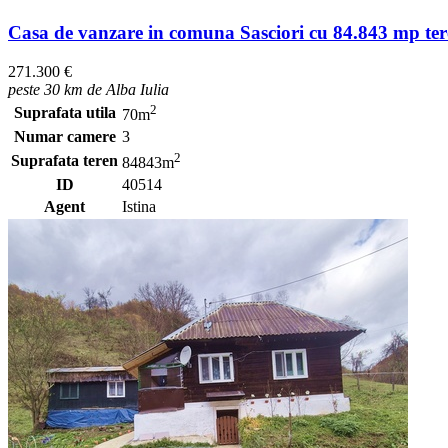
Casa de vanzare in comuna Sasciori cu 84.843 mp te
271.300 €
peste 30 km de Alba Iulia
2
Suprafata utila
70m
Numar camere
3
2
Suprafata teren
84843m
ID
40514
Agent
Istina