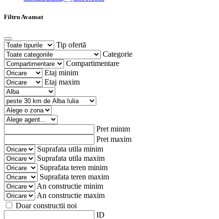
Filtru Avansat
Tip ofertă
Categorie
Compartimentare
Etaj minim
Etaj maxim
Pret minim
Pret maxim
Suprafata utila minim
Suprafata utila maxim
Suprafata teren minim
Suprafata teren maxim
An constructie minim
An constructie maxim
Doar constructii noi
ID