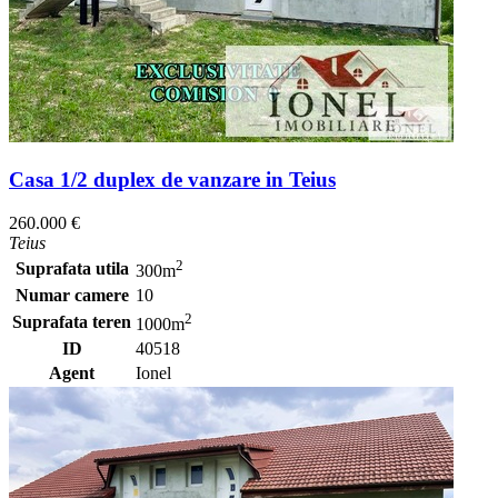
Casa 1/2 duplex de vanzare in Teius
260.000 €
Teius
2
Suprafata utila
300m
Numar camere
10
2
Suprafata teren
1000m
ID
40518
Agent
Ionel