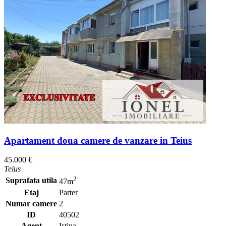
Apartament doua camere de vanzare in Teius
45.000 €
Teius
2
Suprafata utila
47m
Etaj
Parter
Numar camere
2
ID
40502
Agent
Istina