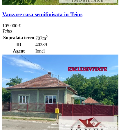
Vanzare casa semifinisata in Teius
105.000 €
Teius
2
Suprafata teren
707m
ID
40289
Agent
Ionel