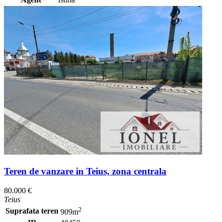
Teren de vanzare in Teius, zona centrala
80.000 €
Teius
2
Suprafata teren
909m