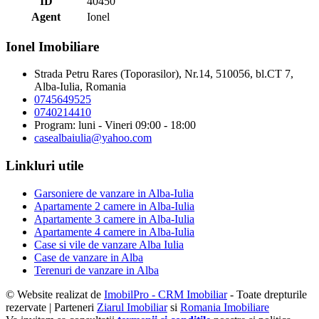
ID
40450
Agent
Ionel
Ionel Imobiliare
Strada Petru Rares (Toporasilor), Nr.14, 510056, bl.CT 7,
Alba-Iulia, Romania
0745649525
0740214410
Program: luni - Vineri 09:00 - 18:00
casealbaiulia@yahoo.com
Linkluri utile
Garsoniere de vanzare in Alba-Iulia
Apartamente 2 camere in Alba-Iulia
Apartamente 3 camere in Alba-Iulia
Apartamente 4 camere in Alba-Iulia
Case si vile de vanzare Alba Iulia
Case de vanzare in Alba
Terenuri de vanzare in Alba
© Website realizat de
ImobilPro - CRM Imobiliar
- Toate drepturile
rezervate | Parteneri
Ziarul Imobiliar
si
Romania Imobiliare