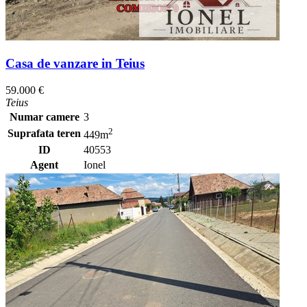
Casa de vanzare in Teius
59.000 €
Teius
Numar camere
3
2
Suprafata teren
449m
ID
40553
Agent
Ionel