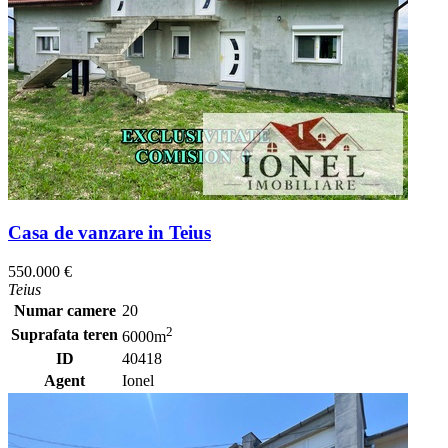
Casa de vanzare in Teius
550.000 €
Teius
Numar camere
20
2
Suprafata teren
6000m
ID
40418
Agent
Ionel