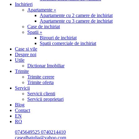
Inchirieri
Apartamente »
Apartamente cu 2 camere de inchiriat
Apartamente cu 3 camere de inchiriat
Case de inchiriat
Spatii »
Birouri de inchiriat
Spatii comerciale de inchiriat
Case si vile
Despre noi
Utile
Dictionar Imobiliar
Trimite
Trimite cerere
Trimite oferta
Servicii
Servicii clienti
Servicii proprietari
Blog
Contact
EN
RO
0745649525
0740214410
casealbaiulia@yahoo.com