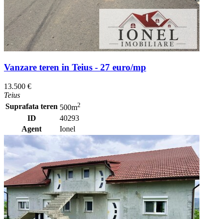
Vanzare teren in Teius - 27 euro/mp
13.500 €
Teius
2
Suprafata teren
500m
ID
40293
Agent
Ionel