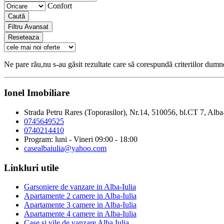
Confort
Caută
Filtru Avansat
Reseteaza
Ne pare rău,nu s-au găsit rezultate care să corespundă criteriilor dum
Ionel Imobiliare
Strada Petru Rares (Toporasilor), Nr.14, 510056, bl.CT 7, Alba
0745649525
0740214410
Program: luni - Vineri 09:00 - 18:00
casealbaiulia@yahoo.com
Linkluri utile
Garsoniere de vanzare in Alba-Iulia
Apartamente 2 camere in Alba-Iulia
Apartamente 3 camere in Alba-Iulia
Apartamente 4 camere in Alba-Iulia
Case si vile de vanzare Alba Iulia