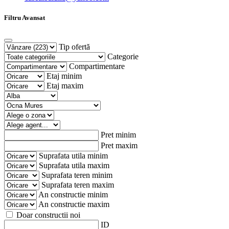
Filtru Avansat
Tip ofertă
Categorie
Compartimentare
Etaj minim
Etaj maxim
Pret minim
Pret maxim
Suprafata utila minim
Suprafata utila maxim
Suprafata teren minim
Suprafata teren maxim
An constructie minim
An constructie maxim
Doar constructii noi
ID