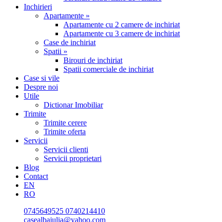
Inchirieri
Apartamente »
Apartamente cu 2 camere de inchiriat
Apartamente cu 3 camere de inchiriat
Case de inchiriat
Spatii »
Birouri de inchiriat
Spatii comerciale de inchiriat
Case si vile
Despre noi
Utile
Dictionar Imobiliar
Trimite
Trimite cerere
Trimite oferta
Servicii
Servicii clienti
Servicii proprietari
Blog
Contact
EN
RO
0745649525
0740214410
casealbaiulia@yahoo.com