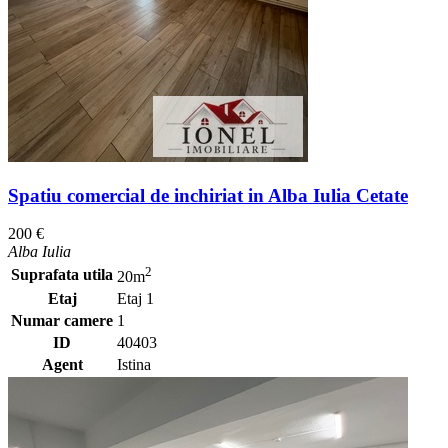
Spatiu comercial de inchiriat in Alba Iulia Cetate
200 €
Alba Iulia
2
Suprafata utila
20m
Etaj
Etaj 1
Numar camere
1
ID
40403
Agent
Istina