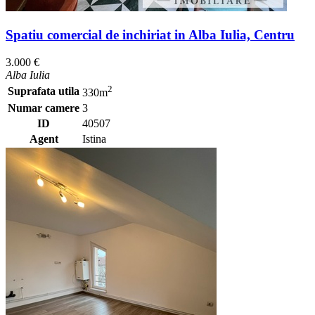
Spatiu comercial de inchiriat in Alba Iulia, Centru
3.000 €
Alba Iulia
2
Suprafata utila
330m
Numar camere
3
ID
40507
Agent
Istina