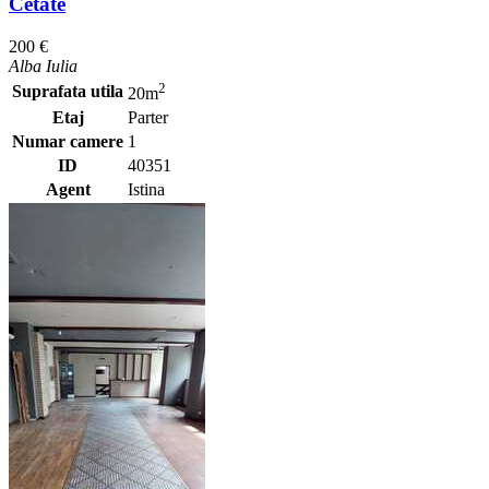
Cetate
200 €
Alba Iulia
2
Suprafata utila
20m
Etaj
Parter
Numar camere
1
ID
40351
Agent
Istina