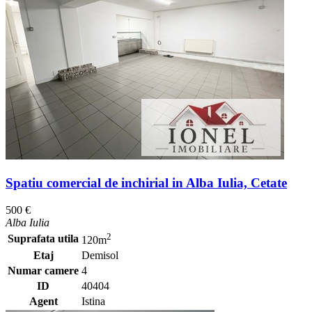
Spatiu comercial de inchirial in Alba Iulia, Cetate
500 €
Alba Iulia
2
Suprafata utila
120m
Etaj
Demisol
Numar camere
4
ID
40404
Agent
Istina