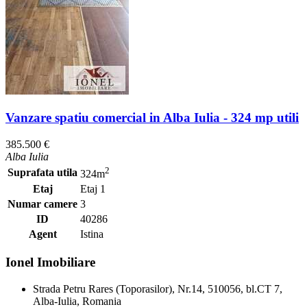
Vanzare spatiu comercial in Alba Iulia - 324 mp utili
385.500 €
Alba Iulia
2
Suprafata utila
324m
Etaj
Etaj 1
Numar camere
3
ID
40286
Agent
Istina
Ionel Imobiliare
Strada Petru Rares (Toporasilor), Nr.14, 510056, bl.CT 7,
Alba-Iulia, Romania