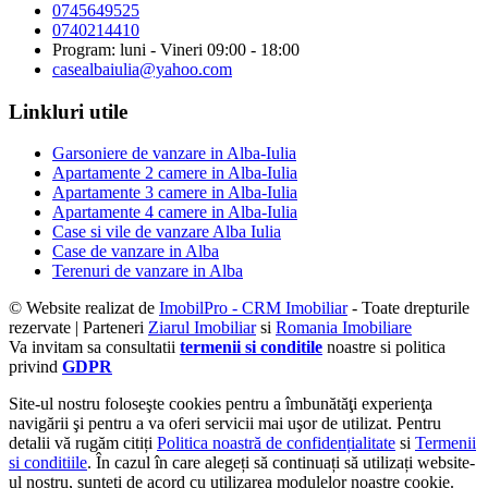
0745649525
0740214410
Program: luni - Vineri 09:00 - 18:00
casealbaiulia@yahoo.com
Linkluri utile
Garsoniere de vanzare in Alba-Iulia
Apartamente 2 camere in Alba-Iulia
Apartamente 3 camere in Alba-Iulia
Apartamente 4 camere in Alba-Iulia
Case si vile de vanzare Alba Iulia
Case de vanzare in Alba
Terenuri de vanzare in Alba
© Website realizat de
ImobilPro - CRM Imobiliar
- Toate drepturile
rezervate | Parteneri
Ziarul Imobiliar
si
Romania Imobiliare
Va invitam sa consultatii
termenii si conditile
noastre si politica
privind
GDPR
Site-ul nostru foloseşte cookies pentru a îmbunătăţi experienţa
navigării şi pentru a va oferi servicii mai uşor de utilizat. Pentru
detalii vă rugăm citiți
Politica noastră de confidențialitate
si
Termenii
si conditiile
. În cazul în care alegeți să continuați să utilizați website-
ul nostru, sunteți de acord cu utilizarea modulelor noastre cookie.