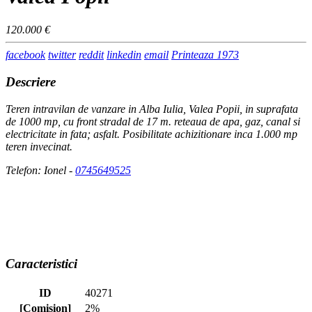
120.000 €
facebook
twitter
reddit
linkedin
email
Printeaza
1973
Descriere
Teren intravilan de vanzare in Alba Iulia, Valea Popii, in suprafata
de 1000 mp, cu front stradal de 17 m. reteaua de apa, gaz, canal si
electricitate in fata; asfalt. Posibilitate achizitionare inca 1.000 mp
teren invecinat.
Telefon: Ionel -
0745649525
Caracteristici
ID
40271
[Comision]
2%