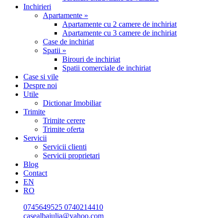
Inchirieri
Apartamente »
Apartamente cu 2 camere de inchiriat
Apartamente cu 3 camere de inchiriat
Case de inchiriat
Spatii »
Birouri de inchiriat
Spatii comerciale de inchiriat
Case si vile
Despre noi
Utile
Dictionar Imobiliar
Trimite
Trimite cerere
Trimite oferta
Servicii
Servicii clienti
Servicii proprietari
Blog
Contact
EN
RO
0745649525
0740214410
casealbaiulia@yahoo.com